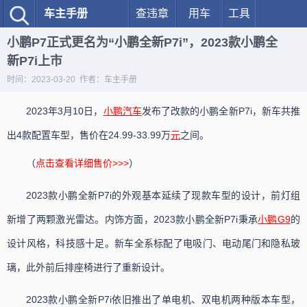
车主手册
查违章
用车
工具
小鹏P7正式更名为“小鹏全新P7i”，2023款小鹏全
新P7i上市
时间：2023-03-20 作者：车主手册
2023年3月10日，
小鹏汽车
发布了改款的小鹏全新P7i，新车共推
出4款配置车型，售价在24.99-33.99万
元
之间。
（
点击查看详细售价>>>
）
2023款小鹏全新P7i的外观基本延续了现款车型的设计，前灯组
新增了两颗激光雷达。内饰方面，2023款小鹏全新P7i秉承
小鹏G9
的
设计风格，科技感十足。新车全系标配了电吸门、电动尾门和隐私玻
璃，此外前后排座椅进行了重新设计。
2023款小鹏全新P7i依旧推出了单电机、双电机两种版本车型，