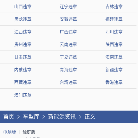
山西违章
辽宁违章
吉林违章
黑龙违章
安徽违章
福建违章
江西违章
广西违章
四川违章
贵州违章
云南违章
陕西违章
甘肃违章
宁夏违章
海南违章
内蒙违章
青海违章
新疆违章
西藏违章
台湾违章
香港违章
澳门违章
首页
车型库
新能源资讯
正文
电脑版
触屏版