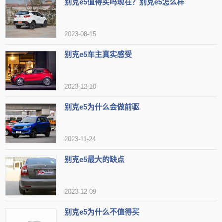
别克e5值得买吗现在？别克e5怎么样
当然，也有车主对别克E5提出了一些建议，例如：
2023-08-15
续航
里程
可以再提升一些。别克E5的NEDC续航里程为500公
别克e5车主真实感受
里，实际续航里程可能需要根据驾驶习惯和路况有所折扣。车主建
议，别克E5的续航里程可以再提升一些，以满足更多用户的需求。
2023-12-10
车内储物空间可以再优化一些。别克E5的车内储物空间相对较
别克e5为什么会做前驱
小，车主表示，在后排座椅放倒的情况下，行李箱空间也不是很充
裕。
2023-11-24
总体而言，别克E5是一款综合实力比较强的纯电动中型车。它拥
别克e5最大的缺点
有强劲的动力、舒适的底盘、良好的噪音控制和丰富的智能配置，能
够满足大多数用户的需求。
2023-12-09
别克e5为什么不值得买