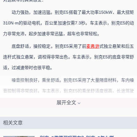
动力强劲，加速迅猛。别克E5搭载了最大功率150kW、最大扭矩
310N·m的驱动电机，百公里加速仅需7.3秒。车主表示，别克E5的动
力非常充沛，起步加速非常迅猛，超车也非常轻松。
底盘舒适，操控稳定。别克E5采用了前
麦弗逊
式独立悬架和后五
连杆式独立悬架，调校得非常出色。车主表示，别克E5的底盘非常舒
适，过减速带时也很平稳。
噪音控制良好，乘坐舒适。别克E5采用了大量隔音材料，车内噪
音控制得非常良好。车主表示，别克E5的乘坐舒适度很高，长途驾驶
也不会感到疲惫。
展开全文
智能配置丰富，使用便利。别克E5搭载了12.3英寸全液晶仪表
相关文章
盘、10.25英寸中控屏幕、Super Cruise超级巡航系统等丰富的智能配
置。车主表示，别克E5的智能配置非常丰富，使用起来非常便利。