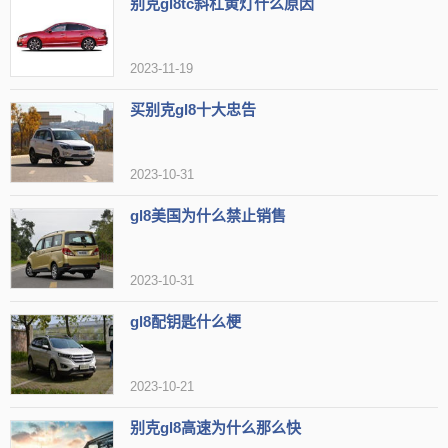
别克gl8tc斜杠黄灯什么原因
当然，也有一些女性认为别克GL8太过商务，没有太多个性。此
外，别克GL8的价格也比较高，对于一些预算有限的女性来说可能不
2023-11-19
太合适。
买别克gl8十大忠告
2023-10-31
gl8美国为什么禁止销售
2023-10-31
gl8配钥匙什么梗
2023-10-21
别克gl8高速为什么那么快