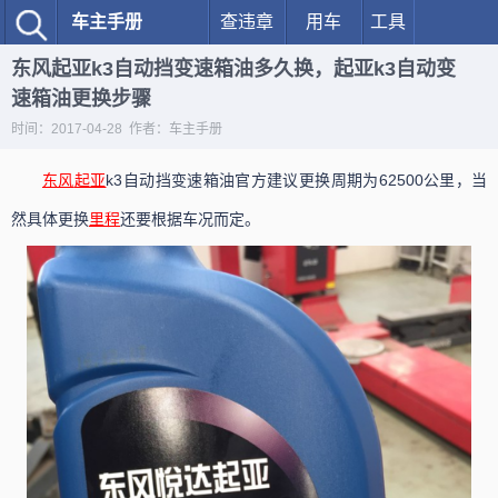
车主手册
查违章
用车
工具
东风起亚k3自动挡变速箱油多久换，起亚k3自动变
速箱油更换步骤
时间：2017-04-28 作者：车主手册
东风
起亚
k3自动挡变速箱油官方建议更换周期为62500公里，当
然具体更换
里程
还要根据车况而定。