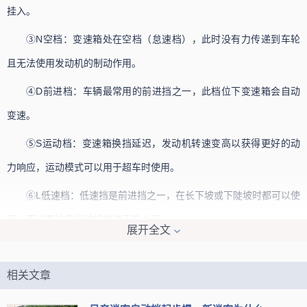
挂入。
③N空档：变速箱处在空档（怠速档），此时没有力传递到车轮
且无法使用发动机的制动作用。
④D前进档：车辆最常用的前进挡之一，此档位下变速箱会自动
变速。
⑤S运动档：变速箱换挡延迟，发动机转速变高以获得更好的动
力响应，运动模式可以用于超车时使用。
⑥L低速档：低速挡是前进挡之一，在长下坡或下陡坡时都可以使
用，不过要注意发动机转速不能太高。
展开全文
⑦M手动档：手动档模式下，驾驶员需要手动增加或减少档位，
变速箱不会自动介入。
相关文章
⑧B制动档：一般在长距离滑行或下坡时使用，目的是提供制动