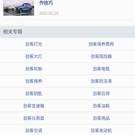
作技巧
1、换挡拨片的使用
2021-01-25
刹车踏板先踩死，换入“D”档，而往右边推动档位把手。这时候，
可以通过方向盘的“+”、“-”拨片进行升降档。手动模式虽然繁琐一些，
相关专题
不过可以精确控制合适转速与扭矩时的档位切换。
劲客灯光
劲客保养费用
劲客大灯
劲客雨刮器
劲客轮胎
劲客电瓶
劲客保养
劲客防冻液
劲客钥匙
劲客后排
劲客变速箱
劲客油耗
劲客仪表盘
劲客用品
2、不同路况的档位选择
劲客空调
劲客发动机
①上坡：这种路段需要大扭矩介入，可以用“D-”进行建档。但是