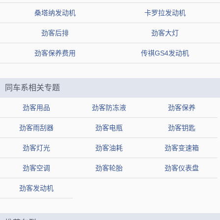
桑塔纳发动机
卡罗拉发动机
劲客发动机故障问题
劲客后排
劲客大灯
从用户对劲客发动机投诉来看，主要集中在2017款劲客发动机身
劲客保养费用
传祺GS4发动机
上，发动机机油乳化和异响是主要问题。据了解，机油乳化物多出现
在加注口附近，呈淡黄色油脂，可能是使用的机油不过关或进水导
同车系相关专题
致，具体原因暂时不太清楚。而2020款和2019款这方面的投诉并不
劲客用品
劲客防冻液
劲客保养
多，因此不必过于担心。
劲客雨刮器
劲客电瓶
劲客钥匙
上一篇：
小型SUV的后起之秀，日产劲客优缺点点评
劲客灯光
劲客油耗
劲客变速箱
下一篇：
日产劲客变速箱是进口吗？尼桑变速箱型号详解
劲客空调
劲客轮胎
劲客仪表盘
日产劲客发动机是哪产的，劲客用的什么发动机
劲客发动机
日产劲客发动机为日产第三代HR15 1.5L发动机，在2017年初，