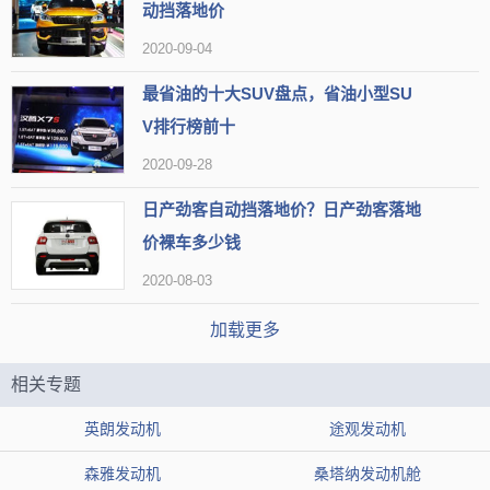
动挡落地价
采用第三代HR15全铝发动机，应用GT-R级镜面熔射缸孔、TCV
2020-09-04
智能多级扰流控制、e-VTC智能电动连续可变气门正时控制技术，以
及冷却EGR废气再循环技术。别看发动机排量有点小，在这些技术的
最省油的十大SUV盘点，省油小型SU
V排行榜前十
加持下，能实现百公里5.6升的超低油耗，最大功率提升了10%，扭矩
2020-09-28
提升5%，油耗降低7%，是一款高效的发动机。
日产劲客自动挡落地价？日产劲客落地
价裸车多少钱
2020-08-03
加载更多
相关专题
英朗发动机
途观发动机
森雅发动机
桑塔纳发动机舱