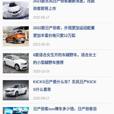
2023款东风日产劲客最新消息，改款
好地适应城市路况。
劲客即将上市
虽然是1.5L自吸的动力，但拖动不到1.2吨的“小身板”还是绰绰有
2022-06-17
余的，给人足够轻盈轻快的感觉，完全没有笨重感。但是高速后的提
2022款日产劲客，外观更加运动配置
速感就差了很多，毕竟排量就排在那里。
更加丰富价格只要12万起
2021-09-30
6款适合女生开的车越野车，适合女士
的小型越野车推荐
2020-10-24
KICKS日产是什么车？东风日产KICK
S什么意思
2020-09-17
劲客发动机技术及特点
日产劲客suv裸车多少钱，日产劲客自