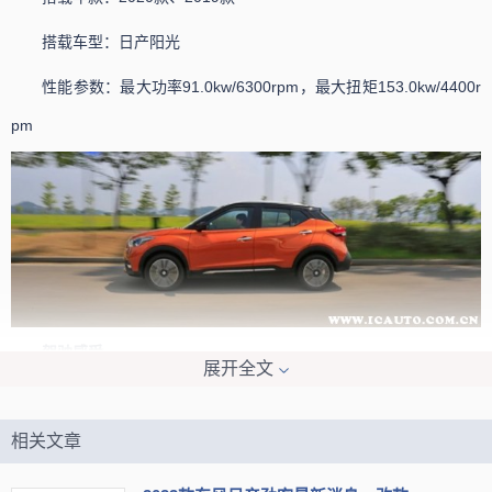
搭载车型：日产阳光
性能参数：最大功率91.0kw/6300rpm，最大扭矩153.0kw/4400r
pm
驾驶感受
展开全文
舒适好开是它再驾驶层面给人最深刻的印象，油门调校是典型的
日系风格，相比起自家的蓝鸟、轩逸，它的油门不至于那么灵敏，初
相关文章
段不算灵敏，起步较好地控制，不容易出现突然向前窜动的情况，更