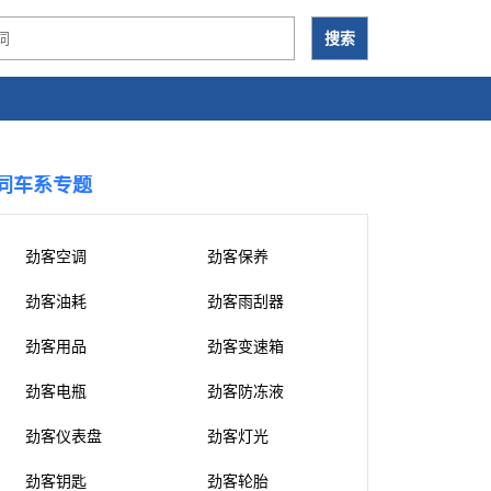
同车系专题
劲客空调
劲客保养
劲客油耗
劲客雨刮器
劲客用品
劲客变速箱
劲客电瓶
劲客防冻液
劲客仪表盘
劲客灯光
劲客钥匙
劲客轮胎