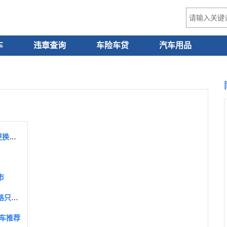
车
违章查询
车险车贷
汽车用品
日产劲客防冻液多久换一次，劲客冷却液加注及更换教程
市
2022款日产劲客，外观更加运动配置更加丰富价格只要12万起
车推荐