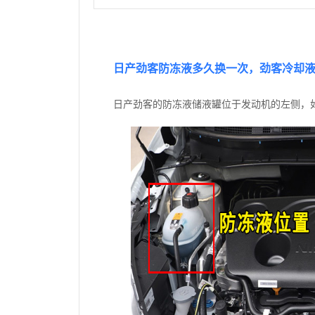
日产劲客防冻液多久换一次，劲客冷却
日产劲客的防冻液储液罐位于发动机的左侧，如