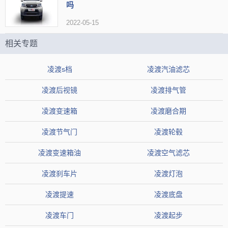
吗
2022-05-15
3、大震动的过滤干脆彻底。
我们过去经常讲的底盘厚重感、高级
相关专题
感，其实一直都是用来表扬欧洲车的底盘调教。全新一代的凌渡对于
大震动的过滤确实非常有厚重感和高级感。
凌渡s档
凌渡汽油滤芯
凌渡后视镜
凌渡排气管
凌渡变速箱
凌渡磨合期
凌渡节气门
凌渡轮毂
凌渡变速箱油
凌渡空气滤芯
凌渡刹车片
凌渡灯泡
凌渡提速
凌渡底盘
凌渡车门
凌渡起步