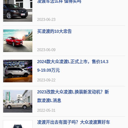
凌渡车怎么样 值得买吗
2023-06-23
2、燃油经济性优异。
得益于动力总车的成熟稳重，经过多年的技
买凌渡的10大忠告
术和经验积累，1.4T四缸涡轮增压发动机匹配七速干式双离合器变速
箱的动力总成，城市油耗能够维持在5.2L/100km，高速油耗能够维持
2023-06-09
在5.1L/100km。
2024款大众凌渡L正式上市，售价14.3
9-19.09万元
2023-09-22
2023改款大众凌渡L换装新发动机？新
款凌渡L消息
2022-05-31
凌渡开出去有面子吗？大众凌渡算好车