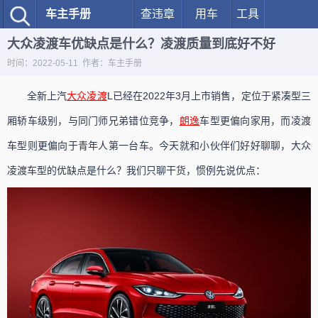
车主手册
查违章
用车
工具
大众凌渡车优缺点是什么？凌渡质量到底好不好
时间：2022-05-11 作者：车主手册
全新上汽
大众
凌渡
L已经在2022年3月上市销售，定位于紧凑型三
厢轿车级别，与同门师兄弟错位竞争，
朗逸
车型更偏向家用，而凌渡
车型则更偏向于青年人第一台车。今天就和小伙伴们好好聊聊，大众
凌渡车型的优缺点是什么？我们只聊干货，惯例先说优点：