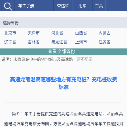
车主手册
查违章
用车
工具
选择省份
北京市
天津市
河北省
山西省
内蒙古
辽宁省
吉林省
黑龙江省
上海市
江苏省
浙江省
安徽省
福建省
江西省
山东省
查看全部省份
说明：未收录充电桩的省份城市及高速路，暂不显示
河南省
湖北省
湖南省
广东省
广西
海南省
重庆市
四川省
贵州省
云南省
西藏
陕西省
甘肃省
青海省
新疆
高速龙丽温高速哪些地方有充电桩？充电桩收费
标准
高速
简介：车主手册提供完整的高速龙丽温高速充电站、龙丽温高
速电动汽车充电桩分布图，方便龙丽温高速电动汽车车主快速找到