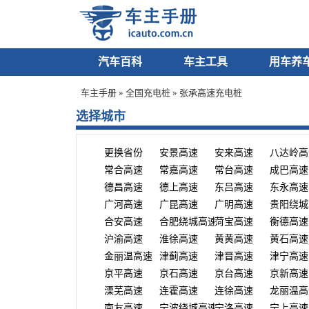
汽车百科
车主工具
用车养
车主手册
»
全国充电桩
»
张承高速充电桩
选择城市
更换省份
安景高速
安来高速
八达岭高
常合高速
常嘉高速
常台高速
成巴高速
德昌高速
德上高速
东吕高速
东永高速
广河高速
广昆高速
广明高速
贵阳绕城
合安高速
合肥绕城高速
菏宝高速
衡德高速
沪渝高速
淮徐高速
黄黄高速
黄石高速
金丽温高速
津蓟高速
津晋高速
津宁高速
京平高速
京石高速
京台高速
京新高速
溧芜高速
连霍高速
连徐高速
龙丽温高
南友高速
宁波绕城高速
宁洛高速
宁上高速