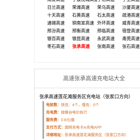
日兰高速
荣潍高速
荣乌高速
沙厦高速
十天高速
石黄高速
石太高速
疏港高速
通锡高速
铜南宣高速
外环高速
威青高速
邢汾高速
邢衡高速
邢临高速
宿登高速
银百高速
银昆高速
永武高速
甬莞高速
枣石高速
张承高速
张南高速
张石高速
高速张承高速充电站大全
张承高速莲花滩服务区充电站（张家口方向）
电桩数：
快充：4个，慢充：0个
充电费：
按峰谷电价执行
服务费：
0.8元/度
支付方式：
国网充电卡/e充电APP
详细地址：
张承高速莲花滩服务区（张家口方向）