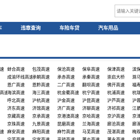
车
违章查询
车险车贷
汽车用品
速
蚌合高速
包茂高速
保沧高速
保阜高速
保津高速
滨
成渝环线高速
承朝高速
承赤高速
承秦高速
崇启大桥
滁
恩广高速
恩黔高速
二广高速
翻坝高速
佛开高速
福
高速
海滨高速
海三高速
杭金衢高速
杭宁高速
杭浦高速
杭
呼北高速
沪杭高速
沪金高速
沪昆高速
沪芦高速
沪
济东高速
济馆高速
济广高速
济聊高速
济祁高速
江
京藏高速
京承高速
京港澳高速
京哈高速
京沪高速
京
京珠高速
九景高速
昆磨高速
兰海高速
廊沧高速
廊
速
麻安高速
麻阳高速
麻竹高速
马芜高速
茂湛高速
梅
宁芜高速
宁宣高速
平锁高速
莆炎高速
莆永高速
启