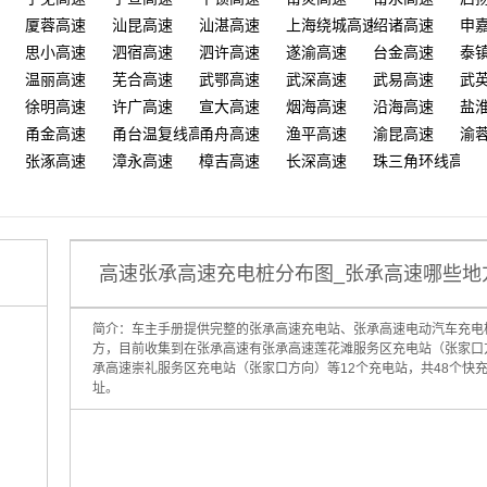
厦蓉高速
汕昆高速
汕湛高速
上海绕城高速
绍诸高速
申
思小高速
泗宿高速
泗许高速
遂渝高速
台金高速
泰
温丽高速
芜合高速
武鄂高速
武深高速
武易高速
武
徐明高速
许广高速
宣大高速
烟海高速
沿海高速
盐
甬金高速
甬台温复线高速
甬舟高速
渔平高速
渝昆高速
渝
张涿高速
漳永高速
樟吉高速
长深高速
珠三角环线高速
高速张承高速充电桩分布图_张承高速哪些地
简介：车主手册提供完整的张承高速充电站、张承高速电动汽车充电
方，目前收集到在张承高速有张承高速莲花滩服务区充电站（张家口
承高速崇礼服务区充电站（张家口方向）等12个充电站，共48个快
址。