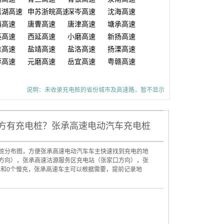
嘉湖高速
申苏浙皖高速
深岑高速
沈海高速
镇高速
唐曹高速
唐津高速
塘承高速
英高速
西延高速
小磨高速
新扬高速
淮高速
盐靖高速
盐洛高速
扬溧高速
蓉高速
元磨高速
岳宜高速
粤赣高速
说明：未收录充电桩的省份城市及高速路，暂不显示
方有充电桩？张承高速电动汽车充电桩
桩分布图，方便张承高速电动汽车车主快速找到充电的地
方向），张承高速沽源服务区充电站（张家口方向），张
充和0个慢充，张承高速车主可以根据需要，提前记录地