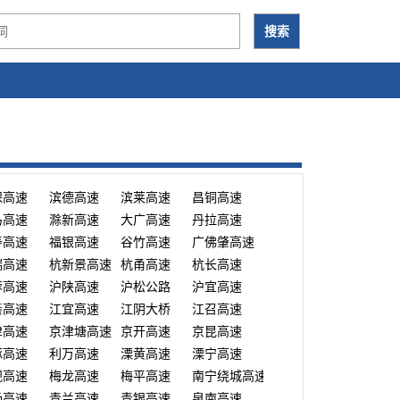
保高速
滨德高速
滨莱高速
昌铜高速
马高速
滁新高速
大广高速
丹拉高速
寿高速
福银高速
谷竹高速
广佛肇高速
瑞高速
杭新景高速
杭甬高速
杭长高速
蓉高速
沪陕高速
沪松公路
沪宜高速
綦高速
江宜高速
江阴大桥
江召高速
津高速
京津塘高速
京开高速
京昆高速
涿高速
利万高速
溧黄高速
溧宁高速
观高速
梅龙高速
梅平高速
南宁绕城高速
扬高速
青兰高速
青银高速
泉南高速