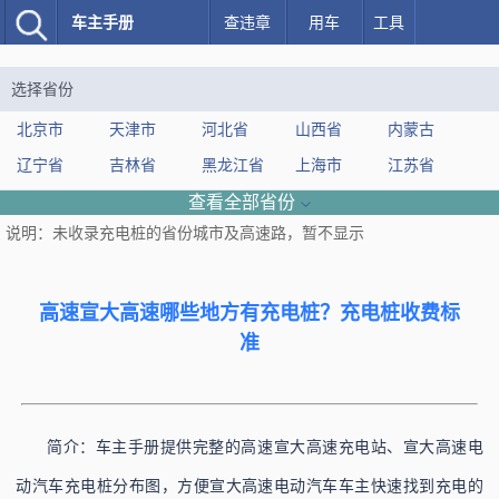
车主手册
查违章
用车
工具
选择省份
北京市
天津市
河北省
山西省
内蒙古
辽宁省
吉林省
黑龙江省
上海市
江苏省
浙江省
安徽省
福建省
江西省
山东省
查看全部省份
说明：未收录充电桩的省份城市及高速路，暂不显示
河南省
湖北省
湖南省
广东省
广西
海南省
重庆市
四川省
贵州省
云南省
西藏
陕西省
甘肃省
青海省
新疆
高速宣大高速哪些地方有充电桩？充电桩收费标
准
高速
简介：车主手册提供完整的高速宣大高速充电站、宣大高速电
动汽车充电桩分布图，方便宣大高速电动汽车车主快速找到充电的