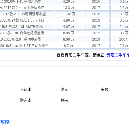
O 2016款 1.4L 手动风尚型
4.26 万
2016
6.1万
光 2016款 2.4L 专业版智能包
13.3 万
2017
2.6万
 2015款 2.0L 自动两驱都市型
11.92 万
2016
3.3万
东风风行 菱智 2017款 改款 M3L 1.6L 7座舒适型
4.96 万
2018
0.6万
15款 赛欧3 1.3L AMT理想版
4.07 万
2017
2.4万
2015款 1.8L 自动超配限量版
8.05 万
2015
8.2万
0 2017款 2.0T 手动卓越型
8.08 万
2019
200万
2016款 运动版 1.3T 自动领尚型
6.7 万
2017
2.1万
查看贵阳二手车源，请点击“
贵阳二手车
六盘水
遵义
安顺
黔东南
黔南
车攻略