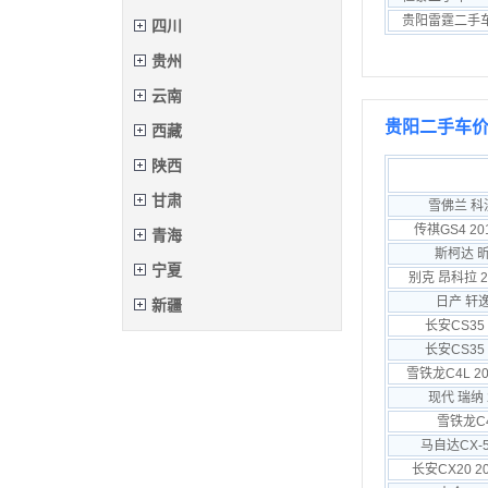
贵阳雷霆二手
四川
贵州
云南
贵阳二手车价
西藏
陕西
甘肃
雪佛兰 科沃
传祺GS4 2
青海
斯柯达 昕
宁夏
别克 昂科拉 2
日产 轩逸
新疆
长安CS35 
长安CS35 
雪铁龙C4L 2
现代 瑞纳 
雪铁龙C4
马自达CX-5
长安CX20 2