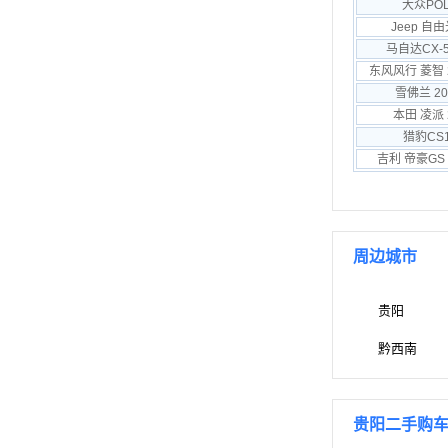
大众POL
Jeep 自由
马自达CX-5
雪佛兰 20
本田 凌派 
猎豹CS1
吉利 帝豪GS 
周边城市
贵阳
黔西南
贵阳二手购