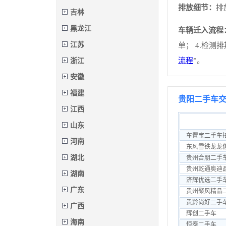
排放细节：
排
吉林
黑龙江
车辆迁入流程
江苏
单； 4.检测
浙江
流程
”。
安徽
福建
贵阳二手车
江西
山东
车置宝二手车
河南
东风雪铁龙龙
湖北
贵州合朋二手
贵州乾通奥迪
湖南
济辉优选二手
广东
贵州聚风精品
贵黔尚好二手
广西
辉创二手车
海南
恒泰二手车