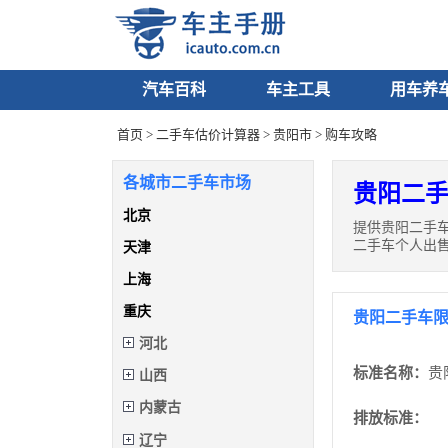
汽车百科
车主工具
用车养
首页
>
二手车估价计算器
>
贵阳市
> 购车攻略
各城市二手车市场
贵阳二手
北京
提供贵阳二手
二手车个人出
天津
上海
重庆
贵阳二手车
河北
标准名称：
贵
山西
内蒙古
排放标准：
辽宁