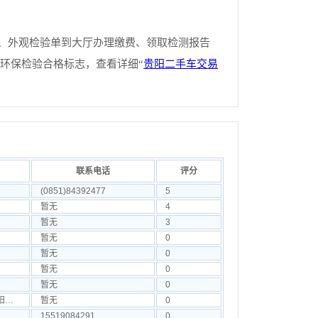
驶证、外观检验单到大厅办理缴费、领取检测报告
领取环保检验合格标志，查看详细“
贵阳二手车交易
联系电话
评分
(0851)84392477
5
暂无
4
暂无
3
暂无
0
暂无
0
暂无
0
暂无
0
贵州省贵阳市花溪区含小河区贵州贵阳市花溪区贵州贵阳市花溪区石板镇合朋二手车市场辉创二手车
暂无
0
15519084291
0