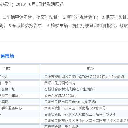
放标准；2016年6月1日起取消限迁
：
1.车辆申请年检，提交行驶证； 2.填写外观检验单； 3.携带行
排期； 5.领取检验报告单； 6.检验车辆，提供行驶证和检测报告，
交易市场
门店
地址
拍卖网
贵阳市观山湖区黔灵山路76号金谷苑7栋负4-2室商铺
信二手车
贵阳市见龙洞路29号
车交易市场
石板镇合朋村(贵阳金石产业园内)
品荐二手车展厅
孟关汽贸城A32号展厅
车卖场
贵州省贵阳市清镇市S102(东平路)
二手车服务中心
贵州省贵阳市云岩区三桥南路123附58号
车
贵州省贵阳市花溪区万众国际二手名车广场D-4
石板镇合朋二手车市场