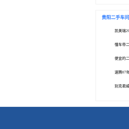
贵阳二手车
凯美瑞2
懂车帝
便宜的
速腾07年
别克君威