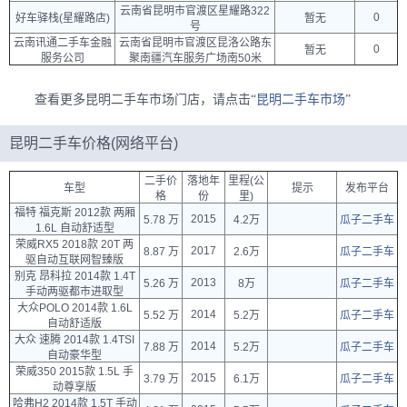
云南省昆明市官渡区星耀路322
0
好车驿栈(星耀路店)
暂无
号
云南讯通二手车金融
云南省昆明市官渡区昆洛公路东
0
暂无
服务公司
聚南疆汽车服务广场南50米
查看更多昆明二手车市场门店，请点击“
昆明二手车市场
”
昆明二手车价格(网络平台)
二手价
落地年
里程(公
车型
提示
发布平台
格
份
里)
福特 福克斯 2012款 两厢
2015
5.78 万
4.2万
瓜子二手车
1.6L 自动舒适型
荣威RX5 2018款 20T 两
2017
8.87 万
2.6万
瓜子二手车
驱自动互联网智臻版
别克 昂科拉 2014款 1.4T
2013
5.26 万
8万
瓜子二手车
手动两驱都市进取型
大众POLO 2014款 1.6L
2014
5.52 万
5.2万
瓜子二手车
自动舒适版
大众 速腾 2014款 1.4TSI
2014
7.88 万
5.2万
瓜子二手车
自动豪华型
荣威350 2015款 1.5L 手
2015
3.79 万
6.1万
瓜子二手车
动尊享版
哈弗H2 2014款 1.5T 手动