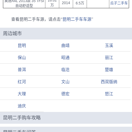
16.02
奥迪A4L 2013款 35 TFSI
2014
6.5万
瓜子二手车
万
自动舒适型
查看昆明二手车源，请点击“
昆明二手车车源
”
周边城市
昆明
曲靖
玉溪
保山
昭通
丽江
普洱
临沧
楚雄
红河
文山
西双版纳
大理
德宏
怒江
迪庆
昆明二手购车攻略