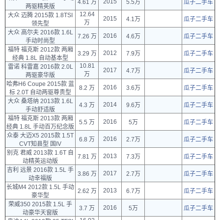
2015
4.61 万
5.5万
瓜子二手车
两驱精英版
12.64
大众 迈腾 2015款 1.8TSI
2015
4.1万
瓜子二手车
万
领先型
大众 高尔夫 2016款 1.6L
2016
7.26 万
4.6万
瓜子二手车
手动时尚型
福特 福克斯 2012款 两厢
2012
3.29 万
7.9万
瓜子二手车
经典 1.8L 自动基本型
10.81
雷诺 科雷嘉 2016款 2.0L
2017
4.7万
瓜子二手车
万
两驱豪华版
哈弗H6 Coupe 2015款 蓝
2016
8.2 万
3.6万
瓜子二手车
标 2.0T 自动两驱尊贵型
大众 桑塔纳 2013款 1.6L
2014
4.3 万
9.6万
瓜子二手车
手动舒适版
福特 福克斯 2013款 两厢
2016
5.5 万
5万
瓜子二手车
经典 1.8L 手动百万纪念版
众泰 大迈X5 2015款 1.5T
2016
6.8 万
2.7万
瓜子二手车
CVT知县型 国IV
别克 君威 2013款 1.6T 自
2013
7.81 万
7.3万
瓜子二手车
动精英运动版
吉利 远景 2016款 1.5L 手
2017
3.86 万
2.7万
瓜子二手车
动幸福版
长城M4 2012款 1.5L 手动
2013
2.62 万
6.7万
瓜子二手车
豪华型
荣威350 2015款 1.5L 手
2016
3.7 万
5万
瓜子二手车
动豪华天窗版