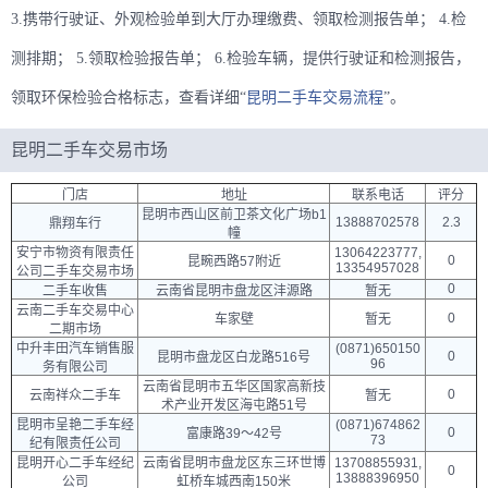
3.携带行驶证、外观检验单到大厅办理缴费、领取检测报告单； 4.检
测排期； 5.领取检验报告单； 6.检验车辆，提供行驶证和检测报告，
领取环保检验合格标志，查看详细“
昆明二手车交易流程
”。
昆明二手车交易市场
门店
地址
联系电话
评分
昆明市西山区前卫茶文化广场b1
13888702578
2.3
鼎翔车行
幢
安宁市物资有限责任
13064223777,
0
昆畹西路57附近
13354957028
公司二手车交易市场
0
二手车收售
云南省昆明市盘龙区沣源路
暂无
云南二手车交易中心
0
车家壁
暂无
二期市场
中升丰田汽车销售服
(0871)650150
0
昆明市盘龙区白龙路516号
96
务有限公司
云南省昆明市五华区国家高新技
0
云南祥众二手车
暂无
术产业开发区海屯路51号
昆明市呈艳二手车经
(0871)674862
0
富康路39～42号
73
纪有限责任公司
昆明开心二手车经纪
云南省昆明市盘龙区东三环世博
13708855931,
0
13888396950
公司
虹桥车城西南150米