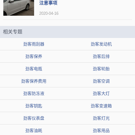
注意事项
手动挡的车主请注意，档位和转速要相匹配，造成高档位低转速
2020-04-16
或者低档位高转速的错误行为。
相关专题
劲客雨刮器
劲客发动机
劲客保养
劲客后排
劲客电瓶
劲客轮胎
劲客保养费用
劲客空调
劲客防冻液
劲客大灯
劲客钥匙
劲客变速箱
劲客仪表盘
劲客灯光
劲客油耗
劲客用品