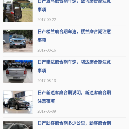
日产蓝鸟磨合期车速，蓝鸟磨合期注意
事项
2017-09-22
日产楼兰磨合期车速，楼兰磨合期注意
事项
2017-08-16
4、使用优质燃油
日产骐达磨合期车速，骐达磨合期注意
严格按照厂家建议燃油标号进行添加，燃油质量不达标，对气
事项
门、火花塞等零件会造成积碳现象。
2017-08-13
5、冷车启动先预热
日产新逍客磨合期说明，新逍客磨合期
汽车预热的作用是在发动机温度缓慢升高到工作温度，预防发动
注意事项
机受损。
2017-06-09
6、档位要合适
日产劲客磨合期多少公里，劲客磨合期