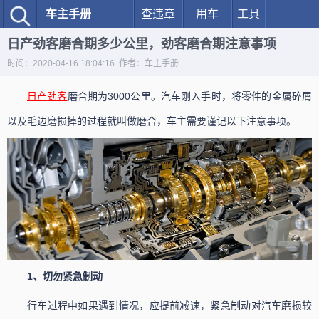
车主手册
查违章
用车
工具
日产劲客磨合期多少公里，劲客磨合期注意事项
时间：2020-04-16 18:04:16 作者：车主手册
日产
劲客
磨合期为3000公里。汽车刚入手时，将零件的金属碎屑
以及毛边磨损掉的过程就叫做磨合，车主需要谨记以下注意事项。
1、切勿紧急制动
行车过程中如果遇到情况，应提前减速，紧急制动对汽车磨损较