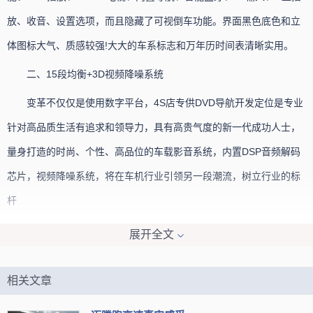
放、收音、设置选项，而且隐藏了可视倒车功能。界面黑色底色和立
体图标大气、质感较强!大大的车系标志和万年历时间表清晰实用。
二、15段均衡+3D视频降噪系统
变革不仅仅是使用数字平台，4S店专供DVD导航开发定位是专业
针对高品质生活有追求和领导力，具有高贵气度的新一代成功人士，
量身打造的时尚、个性、高品位的车载影音系统，内置DSP音频解码
芯片，视频降噪系统，将在车机行业引领另一段潮流，树立行业的标
杆
三、功能亮点：最佳聆听位+蓝牙+数字电视+倒车后视+收音机
展开全文
皇帝位一直是音乐发烧友的所追求的，4S店专供DVD导航内置一
相关文章
键式选择模式，皇帝位很容易就能享受到，对音乐发烧友来说，这无
疑是个大好消息。车机蓝牙大多主机都支持，这个蓝牙的亮点在于支