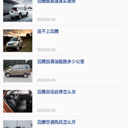
迈腾跑高速真实感受
持电话薄功能的中文人名显示，大大的提高了车机蓝牙的便捷性。
2024-01-04
大众新迈腾导航多少钱，新迈腾用什么牌子导航
追不上迈腾
大众新迈腾DVD导航一体机是采用自德国大陆马牌，使用WINDO
WS CE 智能操作系统，内含凯立德3D地图。
2024-01-04
一、系统：WINDOWS CE 智能操作系统+人性化界面
迈腾加满油能跑多少公里
基于WINDOWS CE的智能操作平台，在数据处理和拓展性能上
会比同类基于DVD平台的产品更快更多。4S店专供DVD导航为与市场
2024-01-04
导航产品区分开，精心设计调试了专属界面，滑动式操作，有效缓解
迈腾自动启停怎么关
屏幕切换过程中光线闪动造成的不适。主界面涵盖了常用的八个功
能：DVD播放、CMMB电视、内置导航、智能蓝牙、AV输入、U盘播
2024-01-03
放、收音、设置选项，而且隐藏了可视倒车功能。界面黑色底色和立
迈腾空调热风怎么开