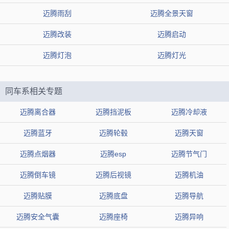
大众新迈腾导航怎么升级，新迈腾导航地图更新
迈腾雨刮
迈腾全景天窗
大众新迈腾导航地图更新升级可以通过在大众经销商购买地图卡
迈腾改装
迈腾启动
自行进行升级，花费几十元即可。
迈腾灯泡
迈腾灯光
新迈腾导航是WINDOWS CE 智能操作系统
同车系相关专题
一、系统：WINDOWS CE 智能操作系统+人性化界面
迈腾离合器
迈腾挡泥板
迈腾冷却液
基于WINDOWS CE的智能操作平台，在数据处理和拓展性能上
会比同类基于DVD平台的产品更快更多。4S店专供DVD导航为与市场
迈腾蓝牙
迈腾轮毂
迈腾天窗
导航产品区分开，精心设计调试了专属界面，滑动式操作，有效缓解
迈腾点烟器
迈腾esp
迈腾节气门
屏幕切换过程中光线闪动造成的不适。主界面涵盖了常用的八个功
迈腾倒车镜
迈腾后视镜
迈腾机油
能：DVD播放、CMMB电视、内置导航、智能蓝牙、AV输入、U盘播
迈腾贴膜
迈腾底盘
迈腾导航
放、收音、设置选项，而且隐藏了可视倒车功能。界面黑色底色和立
迈腾安全气囊
迈腾座椅
迈腾异响
体图标大气、质感较强!大大的车系标志和万年历时间表清晰实用。