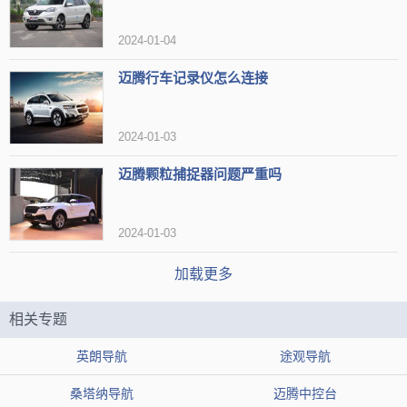
体图标大气、质感较强!大大的车系标志和万年历时间表清晰实用。
二、15段均衡+3D视频降噪系统
2024-01-04
变革不仅仅是使用数字平台，4S店专供DVD导航开发定位是专业
迈腾行车记录仪怎么连接
针对高品质生活有追求和领导力，具有高贵气度的新一代成功人士，
2024-01-03
量身打造的时尚、个性、高品位的车载影音系统，内置DSP音频解码
芯片，视频降噪系统，将在车机行业引领另一段潮流，树立行业的标
迈腾颗粒捕捉器问题严重吗
杆
2024-01-03
三、功能亮点：最佳聆听位+蓝牙+数字电视+倒车后视+收音机
加载更多
皇帝位一直是音乐发烧友的所追求的，4S店专供DVD导航内置一
键式选择模式，皇帝位很容易就能享受到，对音乐发烧友来说，这无
相关专题
疑是个大好消息。车机蓝牙大多主机都支持，这个蓝牙的亮点在于支
英朗导航
途观导航
持电话薄功能的中文人名显示，大大的提高了车机蓝牙的便捷性。
桑塔纳导航
迈腾中控台