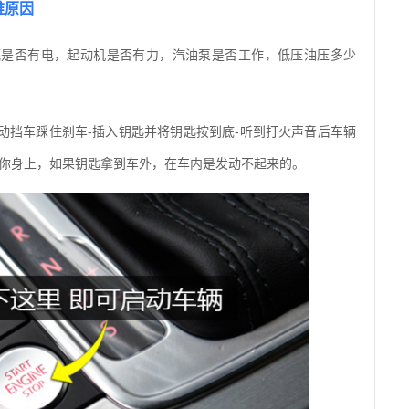
难原因
瓶是否有电，起动机是否有力，汽油泵是否工作，低压油压多少
动挡车踩住刹车-插入钥匙并将钥匙按到底-听到打火声音后车辆
在你身上，如果钥匙拿到车外，在车内是发动不起来的。