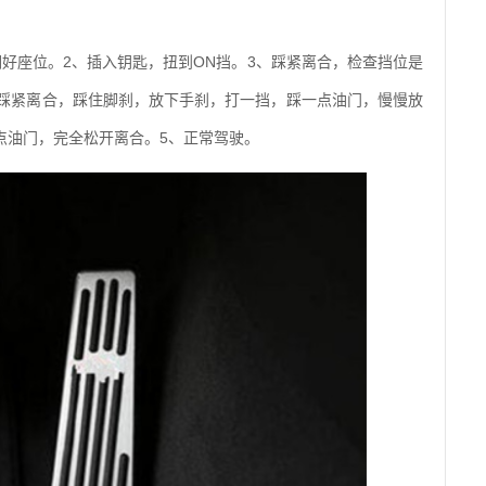
调好座位。2、插入钥匙，扭到ON挡。3、踩紧离合，检查挡位是
4、踩紧离合，踩住脚刹，放下手刹，打一挡，踩一点油门，慢慢放
点油门，完全松开离合。5、正常驾驶。