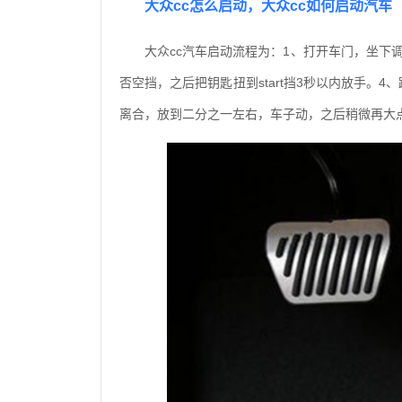
大众cc怎么启动，大众cc如何启动汽车
大众cc汽车启动流程为：1、打开车门，坐下
否空挡，之后把钥匙扭到start挡3秒以内放手。
离合，放到二分之一左右，车子动，之后稍微再大