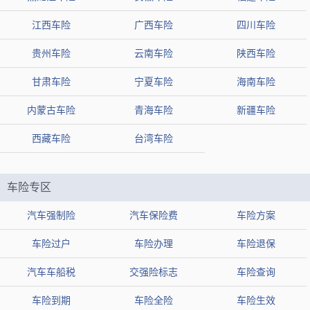
江西车险
广西车险
四川车险
贵州车险
云南车险
陕西车险
甘肃车险
宁夏车险
海南车险
内蒙古车险
青海车险
新疆车险
西藏车险
台湾车险
车险专区
汽车强制险
汽车保险费
车险方案
车险过户
车险办理
车险退保
汽车车船税
交强险标志
车险查询
车险到期
车险全险
车险生效