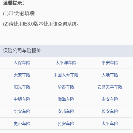
温馨提示：
(1)带*为必填项!
(2)请使用IE8.0版本使用该查询系统。
保险公司车险报价
人保车险
太平洋车险
平安车险
天安车险
中国人寿车险
大地车险
阳光车险
华泰车险
安盛天平车险
中银车险
渤海车险
永安车险
华安车险
安邦车险
长安车险
史带车险
民安车险
太平车险