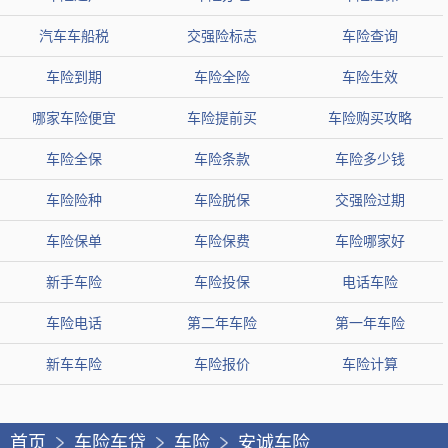
汽车车船税
交强险标志
车险查询
车险到期
车险全险
车险生效
哪家车险便宜
车险提前买
车险购买攻略
车险全保
车险条款
车险多少钱
车险险种
车险脱保
交强险过期
车险保单
车险保费
车险哪家好
新手车险
车险投保
电话车险
车险电话
第二年车险
第一年车险
新车车险
车险报价
车险计算
首页
车险车贷
车险
安诚车险