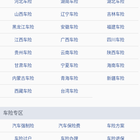
河北车险
湖南车险
湖北车险
山西车险
辽宁车险
吉林车险
黑龙江车险
安徽车险
福建车险
江西车险
广西车险
四川车险
贵州车险
云南车险
陕西车险
甘肃车险
宁夏车险
海南车险
内蒙古车险
青海车险
新疆车险
西藏车险
台湾车险
车险专区
汽车强制险
汽车保险费
车险方案
车险过户
车险办理
车险退保