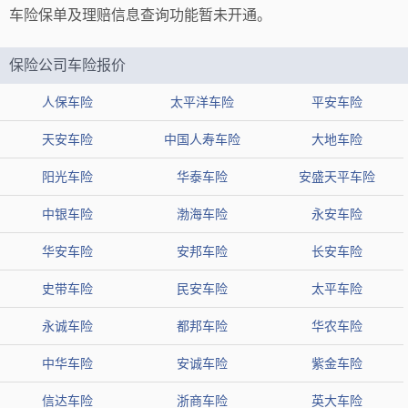
车险保单及理赔信息查询功能暂未开通。
保险公司车险报价
人保车险
太平洋车险
平安车险
天安车险
中国人寿车险
大地车险
阳光车险
华泰车险
安盛天平车险
中银车险
渤海车险
永安车险
华安车险
安邦车险
长安车险
史带车险
民安车险
太平车险
永诚车险
都邦车险
华农车险
中华车险
安诚车险
紫金车险
信达车险
浙商车险
英大车险