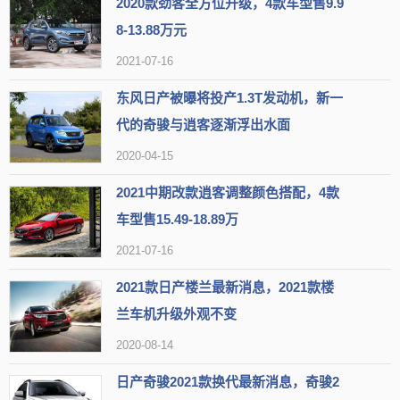
2020款劲客全方位升级，4款车型售9.9
线较暗时，车辆自动开启远光，当对面有来车时，车辆自动换成近
8-13.88万元
光。
；
2021-07-16
1.5L XV TOP智联尊享版新增劲跃动感套件。
东风日产被曝将投产1.3T发动机，新一
内饰升级
代的奇骏与逍客逐渐浮出水面
————
2020-04-15
2021中期改款逍客调整颜色搭配，4款
车型售15.49-18.89万
2021-07-16
2021款日产楼兰最新消息，2021款楼
兰车机升级外观不变
2020-08-14
内饰的升级是此次新款劲客的看点之一，其中
1.5L XV智联豪华版
日产奇骏2021款换代最新消息，奇骏2