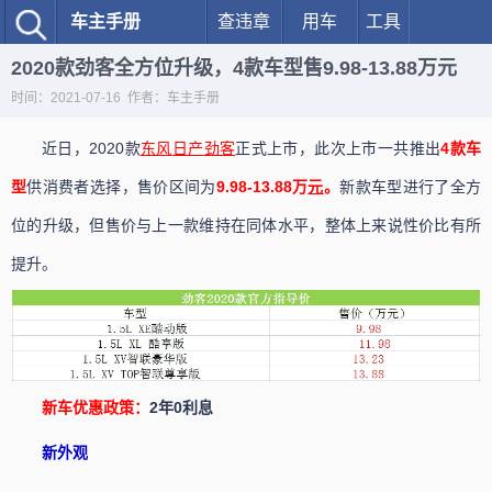
车主手册
查违章
用车
工具
2020款劲客全方位升级，4款车型售9.98-13.88万元
时间：2021-07-16 作者：车主手册
近日，2020款
东风
日产
劲客
正式上市，此次上市一共推出
4款车
型
供消费者选择，售价区间为
9.98-13.88万
元
。
新款车型进行了全方
位的升级，但售价与上一款维持在同体水平，整体上来说性价比有所
提升。
新车优惠政策：
2年0利息
新外观