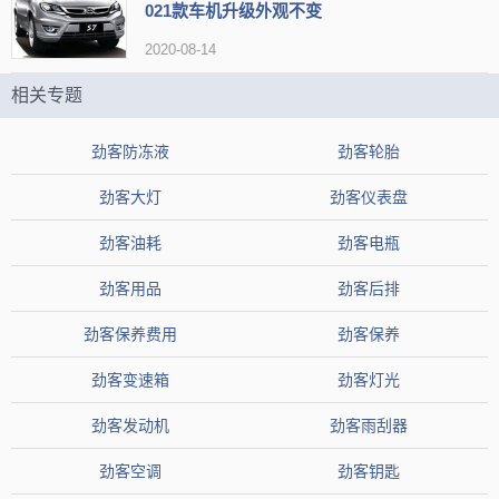
021款车机升级外观不变
和1.5L XV TOP智联尊享版将之前的皮织物混搭座椅升级为皮质运动
2020-08-14
座椅。
相关专题
配置升级
————
劲客防冻液
劲客轮胎
劲客大灯
劲客仪表盘
劲客油耗
劲客电瓶
劲客用品
劲客后排
劲客保养费用
劲客保养
劲客变速箱
劲客灯光
新车跟据配置不同提供NISSAN i-SAFETY智能主动安全系统，该
劲客发动机
劲客雨刮器
系统包含了
变道盲区预警
、车道偏离预警
、倒车车侧预警
、预碰撞智
能刹车等功能。
劲客空调
劲客钥匙