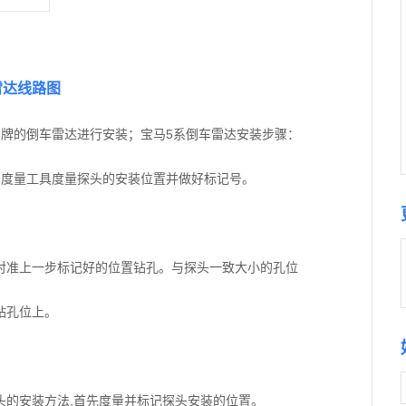
雷达线路图
品牌的倒车雷达进行安装；宝马5系倒车雷达安装步骤：
用度量工具度量探头的安装位置并做好标记号。
对准上一步标记好的位置钻孔。与探头一致大小的孔位
钻孔位上。
头的安装方法,首先度量并标记探头安装的位置。