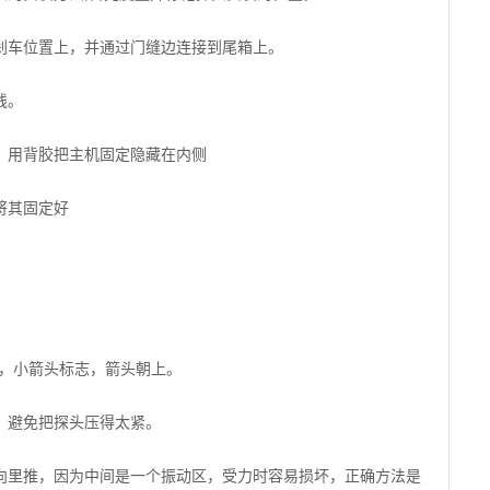
刹车位置上，并通过门缝边连接到尾箱上。
线。
，用背胶把主机固定隐藏在内侧
将其固定好
P，小箭头标志，箭头朝上。
，避免把探头压得太紧。
向里推，因为中间是一个振动区，受力时容易损坏，正确方法是