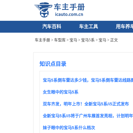
汽车百科
车主工具
用车养
车主手册
>
车型库
>
宝马
>
宝马5系
>
宝马
> 正文
知识点目录
宝马5系倒车雷达多少钱，宝马5系倒车雷达线路
女生眼中的宝马5系
双车齐发，明年上市！全新宝马5系/i5正式发布
妹子眼中的宝马5系什么档次