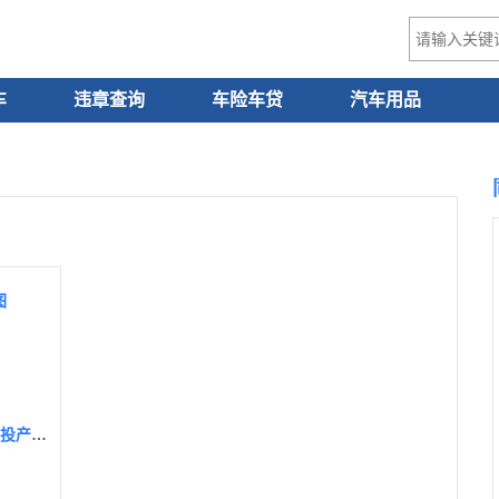
车
违章查询
车险车贷
汽车用品
图
全新宝马5系/i5将于广州车展首发亮相，计划明年投产上市，换装最新家族内饰