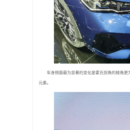
车身侧面最为显著的变化是霍氏拐角的棱角更为
元素。