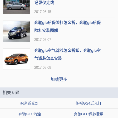
记录仪走线
2017-08-15
近光灯的照射距离约有30-40米左右。根据实验得知：夜间以55
公里/小时速度行驶时，发现情况立即踩制动，停车距离正好30米。即
奔驰glc后保险杠怎么拆，奔驰glc后保
险杠安装图解
当在近光灯照射范围内发现情况到立即停车，车与物体之间已无间
2017-08-07
隙。当然这是在车况、路况及驾驶员反应均良好情形下，如果高于这
一车速，车况、路况较差和驾驶员疲劳反应时间长等情况下，其结果
奔驰glc空气滤芯怎么拆卸，奔驰glc空
气滤芯怎么安装
可想而知了。因此，夜间行车一定要控制车速。在平坦宽阔、视线良
好的道路上使用远光灯时，车速可适当加快；而在会车又遇上路面不
2017-08-08
平或转弯或桥梁或窄路或交叉路口等复杂情况时应减速慢行，车速一
加载更多
般控制在40公里/小时以内。
相关专题
奔驰gla近光灯型号，奔驰gla近光灯怎么更换
冠道近光灯
传祺GS4近光灯
奔驰GLA近光灯的型号是H7，奔驰GLA近光灯更换方法：
奔驰GLC汽油
奔驰GLC保养费用