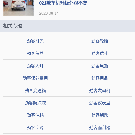
021款车机升级外观不变
化，前脸给人的感觉敦厚老实，侧面的造型则略有跨界轿跑的五代。
2020-08-14
内饰方面
相关专题
劲客灯光
劲客轮胎
劲客保养
劲客后排
劲客大灯
劲客电瓶
劲客保养费用
劲客用品
劲客变速箱
劲客发动机
劲客防冻液
劲客仪表盘
整体的设计造型与2020款是保持一致的，圆形的元素非常多，包
劲客油耗
劲客钥匙
括了仪表、出风口、旋钮等等，显得比较精致。中控台是一块7英寸的
劲客空调
劲客雨刮器