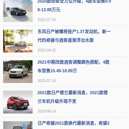
2020款劲客全方位升级，4款车型售9.9
8-13.88万元
2021-07-16
东风日产被曝将投产1.3T发动机，新一
代的奇骏与逍客逐渐浮出水面
2020-04-15
2021中期改款逍客调整颜色搭配，4款
车型售15.49-18.89万
2021-07-16
2021款日产楼兰最新消息，2021款楼
兰车机升级外观不变
2020-08-14
日产奇骏2021款换代最新消息，奇骏2
可以看到，新款劲客的外观造型与上一款相比完全没有发生变