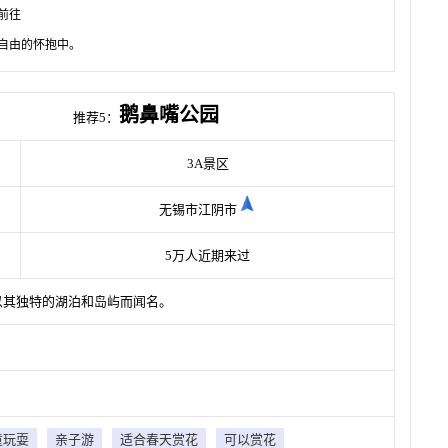
前往
自由的怀抱中。
鹅鼻嘴公园
推荐5：
3A景区
无锡市江阴市
5万人近期来过
以其独特的湖泊和岛屿而闻名。
童玩耍
亲子游
适合春天赏花
可以赏花