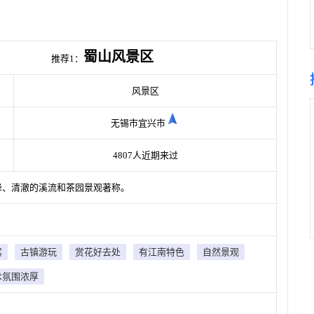
蜀山风景区
推荐1：
风景区
无锡市宜兴市
4807人近期来过
峰、清澈的溪流和茶园景观著称。
驾
古镇游玩
赏花好去处
有江南特色
自然景观
术氛围浓厚