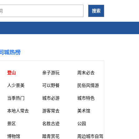
同城热榜
登山
亲子游玩
周末必去
人少景美
可以野餐
民俗风情游
当季热门
城市必游
城市特色
本地人常去
游客常去
美术馆
景区
名胜古迹
公园
博物馆
踏青赏花
周边城市自驾