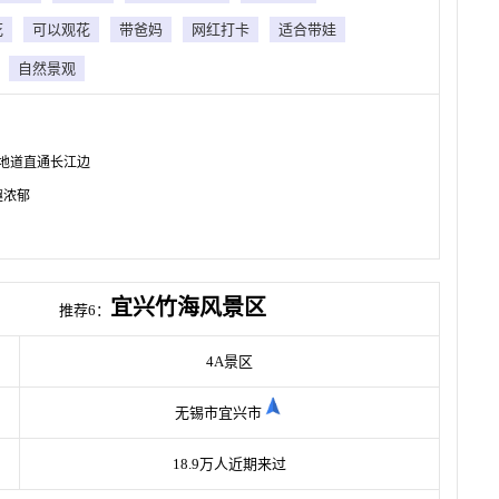
花
可以观花
带爸妈
网红打卡
适合带娃
自然景观
地道直通长江边
趣浓郁
宜兴竹海风景区
推荐6：
4A景区
无锡市宜兴市
18.9万人近期来过