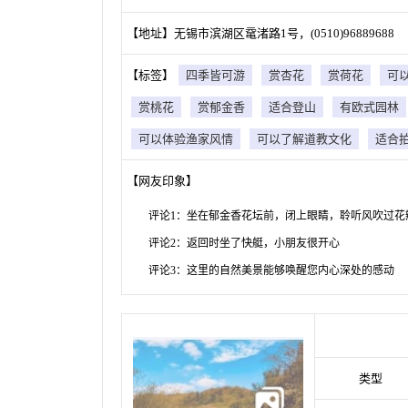
【地址】无锡市滨湖区鼋渚路1号，(0510)96889688
【标签】
四季皆可游
赏杏花
赏荷花
可
赏桃花
赏郁金香
适合登山
有欧式园林
可以体验渔家风情
可以了解道教文化
适合
【网友印象】
评论1：坐在郁金香花坛前，闭上眼睛，聆听风吹过花
评论2：返回时坐了快艇，小朋友很开心
评论3：这里的自然美景能够唤醒您内心深处的感动
类型