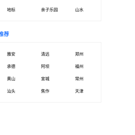
地标
亲子乐园
山水
推荐
雅安
清远
郑州
承德
阿坝
福州
黄山
宣城
常州
汕头
焦作
天津