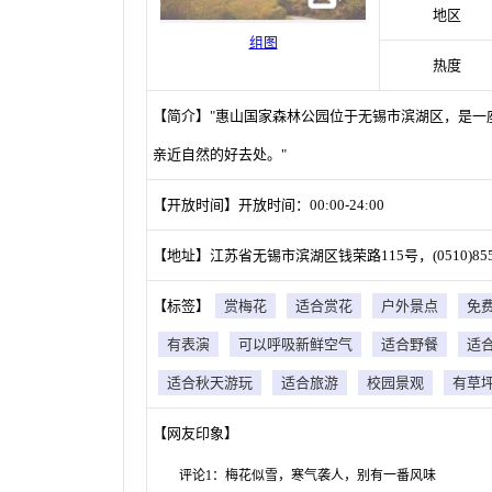
地区
组图
热度
【简介】"惠山国家森林公园位于无锡市滨湖区，是一
亲近自然的好去处。"
【开放时间】开放时间：00:00-24:00
【地址】江苏省无锡市滨湖区钱荣路115号，(0510)8551
【标签】
赏梅花
适合赏花
户外景点
免
有表演
可以呼吸新鲜空气
适合野餐
适
适合秋天游玩
适合旅游
校园景观
有草
【网友印象】
评论1：梅花似雪，寒气袭人，别有一番风味