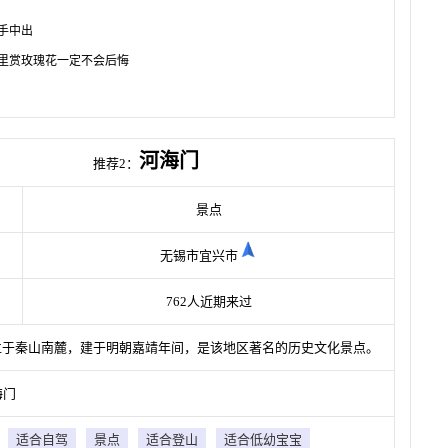
手中出
里赏玫瑰花一定不会后悔
河海门
推荐2：
景点
无锡市宜兴市
762人近期来过
位于秦山南麓，建于明朝嘉靖年间，是该地区著名的历史文化景点。
海门
适合自驾
景点
适合登山
适合低幼宝宝