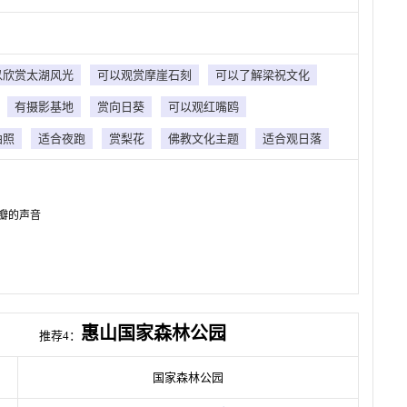
以欣赏太湖风光
可以观赏摩崖石刻
可以了解梁祝文化
有摄影基地
赏向日葵
可以观红嘴鸥
拍照
适合夜跑
赏梨花
佛教文化主题
适合观日落
瓣的声音
惠山国家森林公园
推荐4：
国家森林公园