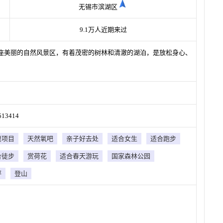
无锡市滨湖区
9.1万人近期来过
座美丽的自然风景区，有着茂密的树林和清澈的湖泊，是放松身心、
3414
费项目
天然氧吧
亲子好去处
适合女生
适合跑步
合徒步
赏荷花
适合春天游玩
国家森林公园
坪
登山