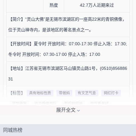
热度
42.7万人近期来过
【简介】“灵山大佛”是无锡市滨湖区的一座高22米的青铜佛像，
位于灵山禅寺内，是该地区的著名景点之一。
【开放时间】夏令时 开放时间：07:00-17:30 停止入场：17:30;
冬令时 开放时间：07:30-17:00 停止入场：17:00
【地址】江苏省无锡市滨湖区马山镇灵山路1号，(0510)856886
31
【标签】
具有地标性质
带爸妈
有文艺气息
网红打卡
可赏夜景
适合慢慢游玩
影视拍摄地
空气质量好
展开全文
人文景观
适合登山
可以体验中国文化
可以
风景区
适合亲子
可以看表演
适合观赏地标建筑
同城热榜
可以感受藏佛文化
知名度很高