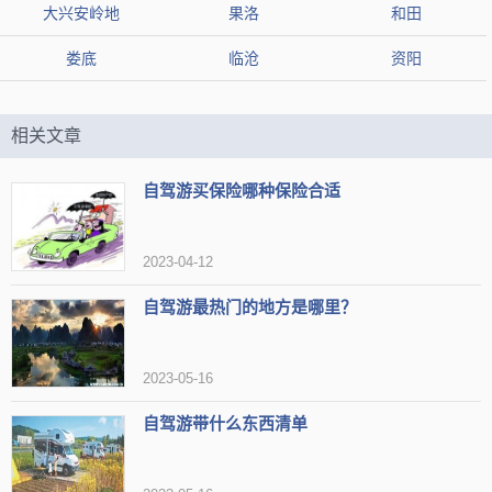
【开放时间】开放时间：08:00-17:30 停止售票：17:00 停止入
大兴安岭地
果洛
和田
场：17:00
娄底
临沧
资阳
【地址】无锡市滨湖区山水西路128号，(0510)85552687
相关文章
【标签】
景区大
可以看表演
必到打卡点
影视拍摄地
适合拍照
玩的开心
古镇游玩
游玩项目赞
免费项目
自驾游买保险哪种保险合适
欢乐出行
自驾圣地
电视剧取景地
三国主题
有表演
2023-04-12
赏桃花
适合旅游
皇城范儿
著名景点
有复古情怀
动植物繁多
自驾游最热门的地方是哪里？
【网友印象】
2023-05-16
评论1：适合带孩子去游玩，感受三国文化
评论2：去无锡必须要打卡的景点诶，以前大学的时候去过一次
自驾游带什么东西清单
评论3：有很多表演的节目，可以根据时间来看表演