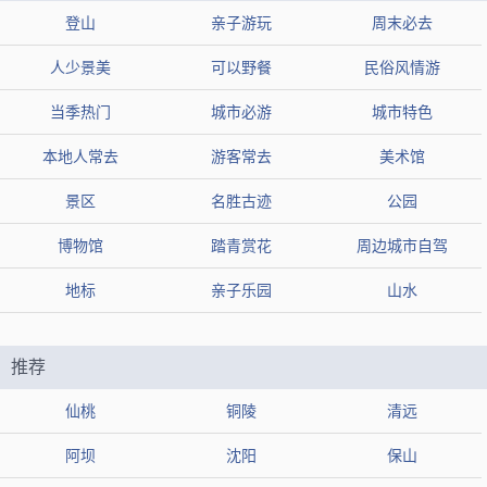
登山
亲子游玩
周末必去
【网友印象】
人少景美
可以野餐
民俗风情游
评论1：非常值得一去的地方，无锡的地标之一
评论2：特别高大，大家都会摸下大佛的脚趾头，以祈求好运
当季热门
城市必游
城市特色
评论3：不愧是当代世界最大佛教艺术圣堂
本地人常去
游客常去
美术馆
景区
名胜古迹
公园
三国城
推荐2：
博物馆
踏青赏花
周边城市自驾
类型
风景区
地标
亲子乐园
山水
地区
无锡市滨湖区
组图
热度
14.3万人近期来过
推荐
【简介】无锡市滨湖区的“三国城”是一座以三国时期为主题的主
仙桃
铜陵
清远
题公园，展示了三国历史文化和江南水乡风情。
阿坝
沈阳
保山