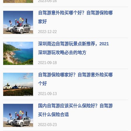
2023-05-16
禅意小镇·拈花湾
推荐3：
自驾游意外险买哪个好？自驾游保险哪
类型
风景区
家好
2022-12-22
地区
无锡市滨湖区
组图
深圳周边自驾游玩景点新推荐，2021
热度
52.9万人近期来过
深圳游玩攻略必去的地方
【简介】禅意小镇·拈花湾位于无锡市滨湖区，是一个以禅修、
2021-09-18
文化、自然为主题的特色小镇。
自驾游保险哪家好？自驾游意外险买哪
【开放时间】一月至十二月 周一至周日 开放时间: 00:00-24:00
个好
2021-09-13
【地址】江苏省无锡市滨湖区环山西路68号，(0510)85086637
国内自驾游应该买什么保险好？自驾游
【标签】
适合拍古风
可以体验田园生活
适合汉服拍摄
买什么保险合适
适合低幼宝宝
适合情侣出游
古色古香
适合汉服爱好者
2022-03-23