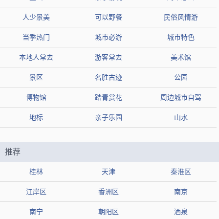
试
人少景美
可以野餐
民俗风情游
禅意小镇·拈花湾
当季热门
城市必游
城市特色
推荐2：
本地人常去
游客常去
美术馆
类型
风景区
景区
名胜古迹
公园
地区
无锡市滨湖区
组图
博物馆
踏青赏花
周边城市自驾
热度
52.9万人近期来过
地标
亲子乐园
山水
【简介】禅意小镇·拈花湾位于无锡市滨湖区，是一个以禅修、
文化、自然为主题的特色小镇。
推荐
【开放时间】一月至十二月 周一至周日 开放时间: 00:00-24:00
桂林
天津
秦淮区
【地址】江苏省无锡市滨湖区环山西路68号，(0510)85086637
江岸区
香洲区
南京
南宁
朝阳区
酒泉
【标签】
风景区
可以感受禅意
古色古香
可拍汉服