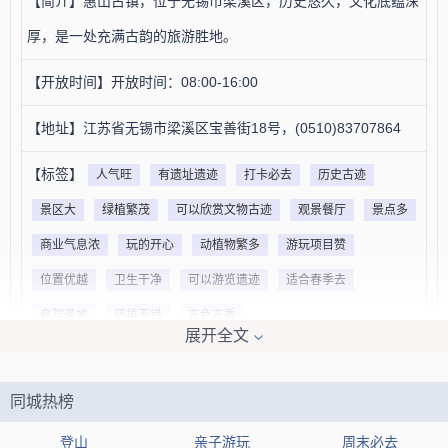
【简介】惠山古镇，位于无锡市梁溪区，历史悠久，文化底蕴深
厚，是一处充满古韵的旅游胜地。
【开放时间】开放时间：08:00-16:00
【地址】江苏省无锡市梁溪区宝善街18号，(0510)83707864
【标签】
人气旺
有遗址遗迹
打卡必去
历史古迹
景区大
绿植繁茂
可以欣赏文物古迹
观景餐厅
景点多
商业气息浓
玩的开心
动植物繁多
游玩项目赞
位置优越
卫生干净
可以游览遗迹
适合春季去
自驾圣地
环境不错
古色古香
展开全文
【网友印象】
评论1：体验大自然的馈赠
同城热榜
评论2：欣赏了明代古银杏和惠山寺的梵音钟声。
评论3：要想找到一个让女孩子们感到舒适自在的地方，不妨来这里试
登山
亲子游玩
周末必去