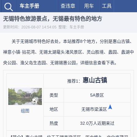
车主手册
查违章
用车
工具
无锡特色旅游景点，无锡最有特色的地方
更新时间：2026-08-07 14:54:05 整理：车主手册
关于无锡城市特色好去处，本站推荐8个地方，分别是惠山古镇、
禅意小镇·拈花湾、无锡太湖鼋头渚风景区、灵山胜境、蠡园、蠡湖中
央公园、渔父岛生态园、无锡锡惠公园，详细信息查看下表。
惠山古镇
推荐1：
类型
5A景区
地区
无锡市梁溪区
组图
热度
32.0万人近期来过