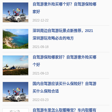
组图
自驾游意外险买哪个好？自驾游保险哪
热度
69.8万人近期来过
家好
2022-12-22
【简介】无锡太湖鼋头渚风景区是无锡市滨湖区著名景点，环境
深圳周边自驾游玩景点新推荐，2021
优美，景色迷人，吸引着众多游客前来观光旅游。
深圳游玩攻略必去的地方
【开放时间】周一至周五 开放时间：08:00-16:30 周六至周日
2021-09-18
开放时间：08:00-17:00
自驾游保险哪家好？自驾游意外险买哪
【地址】无锡市滨湖区鼋渚路1号，(0510)96889688
个好
2021-09-13
【标签】
可以观红嘴鸥
赏花好去处
适合夏日观荷
国内自驾游应该买什么保险好？自驾游
可以乘坐游船
可以欣赏文物古迹
适合春天游玩
买什么保险合适
有摄影基地
赏郁金香
赏海棠花
适合赏花
有欧式园林
2022-03-23
可以观赏芦花
适合观鸟
可以品尝大闸蟹
适合登山
历史悠久
适合观日落
自驾游车里怎么取暖睡觉？车内取暖有
赏梨花
赏荷花
佛教文化主题