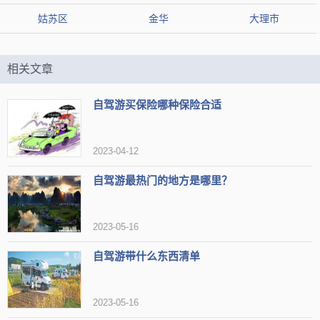
适合春天游玩
赏花好去处
有古色古香建筑
姑苏区
金华
大理市
适合看市区夜景
赏樱花
适合春季去
充满古韵
适合骑单车
适合情侣出游
可看夜景
适合家庭聚会
相关文章
适合带娃
适合汉服爱好者
可以欣赏樱花
适合女生
自驾游买保险哪种保险合适
适合拍照
【网友印象】
2023-04-12
评论1：还有各种饭店小吃，总体来说很适合全家一起旅游
自驾游最热门的地方是哪里？
评论2：在摇橹船上听蝉鸣，坐在小火车上欣赏花海
评论3：无锡拈花湾真的挺适合古风服装的拍摄
2023-05-16
无锡太湖鼋头渚风景区
推荐3：
自驾游带什么东西清单
类型
5A景区
2023-05-16
地区
无锡市滨湖区