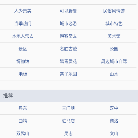
【网友印象】
人少景美
可以野餐
民俗风情游
评论1：其余时节，每个时间段都有特色花事活动，夏季赏荷避暑或兰
苑喝茶静心、秋季尝湖鲜或体验太湖开捕期间的渔家风情也都不错
当季热门
城市必游
城市特色
评论2：让我们一起到滨湖赏芦花……无锡太湖鼋头渚风景区太湖佳绝
处，水声拍打着崖岸，芦花已经开了，红嘴鸥也飞来了
本地人常去
游客常去
美术馆
评论3：花开花落季节，正是赏荷花的好时光
景区
名胜古迹
公园
南禅寺
博物馆
踏青赏花
周边城市自驾
推荐2：
地标
亲子乐园
山水
类型
4A景区
地区
无锡市梁溪区
组图
推荐
热度
29万人近期来过
丹东
三门峡
汉中
【简介】无锡南禅寺，位于梁溪区，是一座历史悠久的佛教名
曲靖
驻马店
商洛
刹，被誉为江南第一禅林。
双鸭山
吴忠
文山