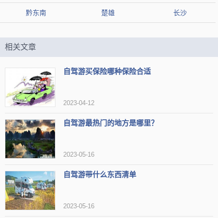
【地址】无锡市梁溪区向阳路32号，(0510)82825051
黔东南
楚雄
长沙
【标签】
免费景点
位置优越
免费项目
景区大
相关文章
城市地标
古镇游玩
交通便利
古色古香
一日游
值得游玩
特色街道
玩的开心
管理规范
自驾游买保险哪种保险合适
《武媚娘传奇》取景地
服务热情
设施新全
人气旺
可赏夜景
绿植繁茂
适合拍照
2023-04-12
【网友印象】
自驾游最热门的地方是哪里？
评论1：与南长街类似，南禅寺的步行街也位于古运河旁边，在那里你
可以看到古运河的全景
2023-05-16
评论2：南禅寺书城是小孩子最喜欢的地方，小朋友喜欢在这里买动漫
书、辅导资料、小说书。
自驾游带什么东西清单
评论3：坐公交看到繁盛绚烂的樱花，感到愉悦和兴奋。
2023-05-16
惠山古镇
推荐3：