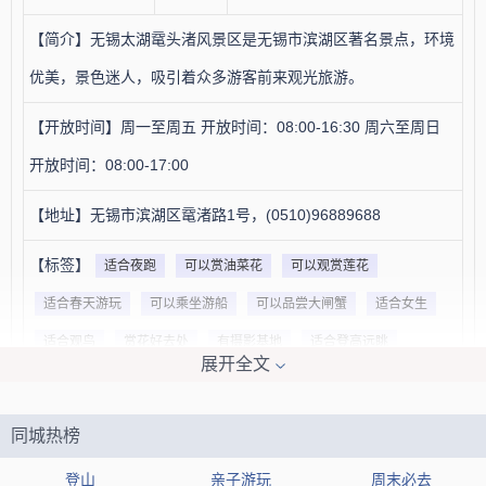
【简介】无锡太湖鼋头渚风景区是无锡市滨湖区著名景点，环境
优美，景色迷人，吸引着众多游客前来观光旅游。
【开放时间】周一至周五 开放时间：08:00-16:30 周六至周日
开放时间：08:00-17:00
【地址】无锡市滨湖区鼋渚路1号，(0510)96889688
【标签】
适合夜跑
可以赏油菜花
可以观赏莲花
适合春天游玩
可以乘坐游船
可以品尝大闸蟹
适合女生
适合观鸟
赏花好去处
有摄影基地
适合登高远眺
展开全文
可以欣赏樱花
历史悠久
可以沿湖观景
适合拍照
赏荷花
可以观赏芦花
可以体验渔家风情
可以观红嘴鸥
同城热榜
可以玩快艇
登山
亲子游玩
周末必去