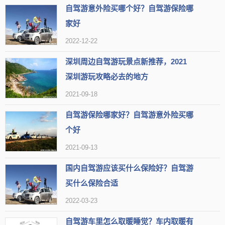
自驾游意外险买哪个好？自驾游保险哪
类型
5A景区
家好
地区
无锡市梁溪区
组图
2022-12-22
深圳周边自驾游玩景点新推荐，2021
热度
32.0万人近期来过
深圳游玩攻略必去的地方
【简介】惠山古镇，位于无锡市梁溪区，历史悠久，文化底蕴深
2021-09-18
厚，是一处充满古韵的旅游胜地。
自驾游保险哪家好？自驾游意外险买哪
【开放时间】开放时间：08:00-16:00
个好
2021-09-13
【地址】江苏省无锡市梁溪区宝善街18号，(0510)83707864
国内自驾游应该买什么保险好？自驾游
【标签】
可以游览遗迹
有古祠堂
适合冬天游玩
买什么保险合适
停车方便
历史古迹
可以赏花
有碑林古迹
水很清澈
2022-03-23
适合慢慢游玩
服务热情
有古建筑
网红打卡
位置优越
自驾游车里怎么取暖睡觉？车内取暖有
充满古韵
登山
民国情怀
可以观赏绿樱花
游玩项目赞