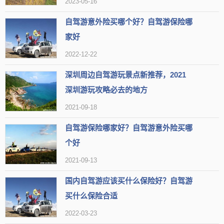
2023-05-16
无锡太湖鼋头渚风景区
推荐3：
自驾游意外险买哪个好？自驾游保险哪
类型
5A景区
家好
2022-12-22
地区
无锡市滨湖区
组图
深圳周边自驾游玩景点新推荐，2021
热度
69.8万人近期来过
深圳游玩攻略必去的地方
【简介】无锡太湖鼋头渚风景区是无锡市滨湖区著名景点，环境
2021-09-18
优美，景色迷人，吸引着众多游客前来观光旅游。
自驾游保险哪家好？自驾游意外险买哪
【开放时间】周一至周五 开放时间：08:00-16:30 周六至周日
个好
开放时间：08:00-17:00
2021-09-13
国内自驾游应该买什么保险好？自驾游
【地址】无锡市滨湖区鼋渚路1号，(0510)96889688
买什么保险合适
【标签】
自然景观
可以乘坐游船
有摄影基地
2022-03-23