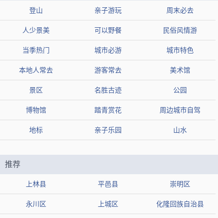
登山
亲子游玩
周末必去
【网友印象】
人少景美
可以野餐
民俗风情游
评论1：中国的文化还是值得信仰的，值得来
评论2：适合父母和儿童出游
当季热门
城市必游
城市特色
评论3：不愧是当代世界最大佛教艺术圣堂
本地人常去
游客常去
美术馆
景区
名胜古迹
公园
禅意小镇·拈花湾
推荐2：
博物馆
踏青赏花
周边城市自驾
类型
风景区
地标
亲子乐园
山水
地区
无锡市滨湖区
组图
热度
52.9万人近期来过
推荐
【简介】禅意小镇·拈花湾位于无锡市滨湖区，是一个以禅修、
上林县
平邑县
崇明区
文化、自然为主题的特色小镇。
永川区
上城区
化隆回族自治县