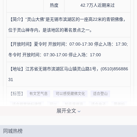
热度
42.7万人近期来过
【简介】“灵山大佛”是无锡市滨湖区的一座高22米的青铜佛像，
位于灵山禅寺内，是该地区的著名景点之一。
【开放时间】夏令时 开放时间：07:00-17:30 停止入场：17:30;
冬令时 开放时间：07:30-17:00 停止入场：17:00
【地址】江苏省无锡市滨湖区马山镇灵山路1号，(0510)856886
31
【标签】
有文艺气息
可以感受藏佛文化
适合登山
适合观赏地标建筑
可以
知名度很高
适合亲子
带爸妈
展开全文
具有地标性质
可赏夜景
人文景观
网红打卡
影视拍摄地
适合慢慢游玩
可以体验中国文化
风景区
同城热榜
可以看表演
空气质量好