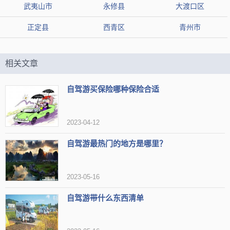
【开放时间】一月至十二月 周一至周日 开放时间: 00:00-24:00
武夷山市
永修县
大渡口区
正定县
西青区
青州市
【地址】江苏省无锡市滨湖区环山西路68号，(0510)85086637
【标签】
可拍汉服
适合汉服爱好者
适合春天游玩
相关文章
适合女生
适合自驾
有古色古香建筑
充满古韵
适合拍古风
适合拍照
可以修身养性
适合赏花
自驾游买保险哪种保险合适
可看夜景
适合带娃
风景区
适合家庭聚会
2023-04-12
可以感受禅意
适合春季去
适合骑单车
适合低幼宝宝
适合放松身心
自驾游最热门的地方是哪里？
【网友印象】
2023-05-16
评论1：拈花湾的夜景也是颇具特色的，可以用心去好好体味
评论2：值得情侣，朋友自驾来这里
自驾游带什么东西清单
评论3：体验禅意生活