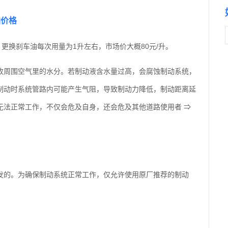
油价格
更换刹车油每次用量为1升左右，市场价大概80元/升。
收周围空气里的水分。若制动液含水量过高，会腐蚀制动系统，
制动时系统管路内可能产生气阻，导致制动力降低，制动距离延
无法正常工作，不仅会危及自身，还会危及其他道路使用者 ⇒
发的。为确保制动系统正常工作，仅允许使用原厂推荐的制动