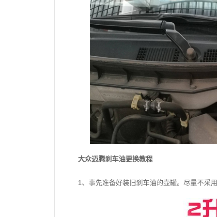
大众迈腾刹车油更换教程
1、事先准备好装旧刹车油的壶罐。尽量不采