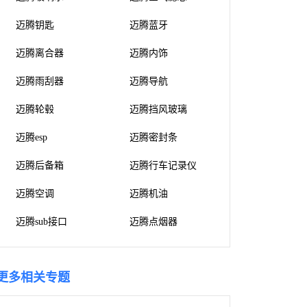
迈腾钥匙
迈腾蓝牙
迈腾离合器
迈腾内饰
迈腾雨刮器
迈腾导航
迈腾轮毂
迈腾挡风玻璃
迈腾esp
迈腾密封条
迈腾后备箱
迈腾行车记录仪
迈腾空调
迈腾机油
迈腾sub接口
迈腾点烟器
更多相关专题