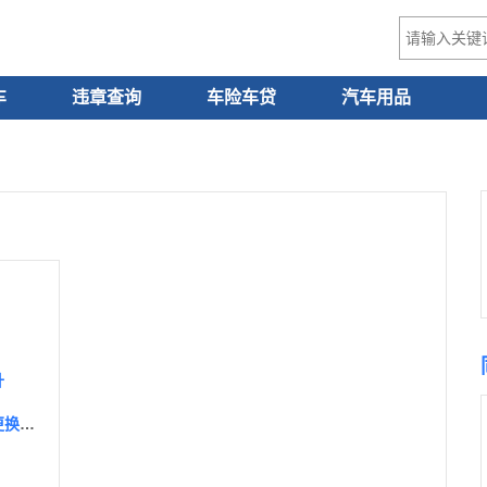
车
违章查询
车险车贷
汽车用品
升
大众迈腾刹车油多久换，迈腾刹车油品牌型号及更换教程