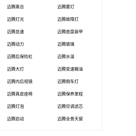
迈腾离合
迈腾雾灯
迈腾灯光
迈腾故障灯
迈腾怠速
迈腾底盘装甲
迈腾动力
迈腾玻璃
迈腾后保险杠
迈腾水温
迈腾大灯
迈腾变速箱油
迈腾内后视镜
迈腾倒车灯
迈腾真皮座椅
迈腾保养里程
迈腾灯泡
迈腾空调滤芯
迈腾启动
迈腾全景天窗