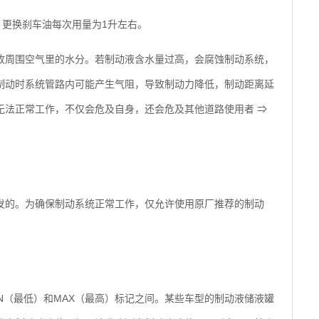
，更换刹车油每次用量为1升左右。
收周围空气里的水分。若制动液含水量过高，会腐蚀制动系统，
制动时系统管路内可能产生气阻，导致制动力降低，制动距离延
无法正常工作，不仅会危及自身，还会危及其他道路使用者 ⇒
发的。为确保制动系统正常工作，仅允许使用原厂推荐的制动
N（最低）和MAX（最高）标记之间。某些车型的制动液储液罐