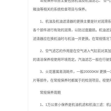
常规保养项目主要包括机油及机油滤芯、 空气
箱油等相关的系统检查项目与保养。
1、机油及机油滤清器的更换主要是针对润滑系
各个部件进行有效的润滑，以防过度磨损。机油滤
滤清器应在换机油时与机油一并更换。在常规情况下吉
2、空气滤芯的作用是在空气进入气缸前对其
的清洁保养视使用环境而定。汽油滤芯一般在行驶到 20
3、火花塞属易消耗件，一般20000KM 更
片等部件，在常规保养时都属于的检测项目，视使
常规保养周期
1、1万公里小保养是机油机滤和机油三滤：机滤