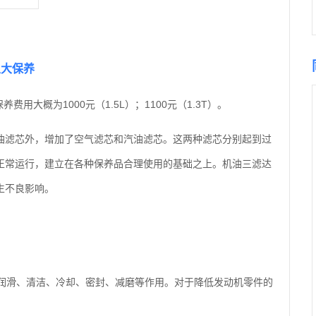
里大保养
费用大概为1000元（1.5L）；1100元（1.3T）。
油滤芯外，增加了空气滤芯和汽油滤芯。这两种滤芯分别起到过
正常运行，建立在各种保养品合理使用的基础之上。机油三滤达
生不良影响。
润滑、清洁、冷却、密封、减磨等作用。对于降低发动机零件的