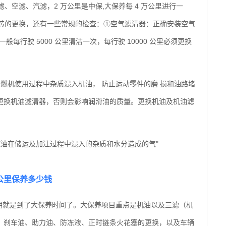
、空滤、汽滤，2 万公里是中保,大保养每 4 万公里进行一
滤芯的更换，还有一些常规的检查：①空气滤清器：正确安装空气
每行驶 5000 公里清洁一次，每行驶 10000 公里必须更换
燃机使用过程中杂质混入机油， 防止运动零件的磨 损和油路堵
更换机油滤清器，否则会影响润滑油的质量。更换机油及机油滤
油在储运及加注过程中混入的杂质和水分造成的气"
万公里保养多少钱
周期就是到了大保养时间了。大保养项目重点是机油以及三滤（机
、刹车油、助力油、防冻液、正时链条火花塞的更换，以及车辆