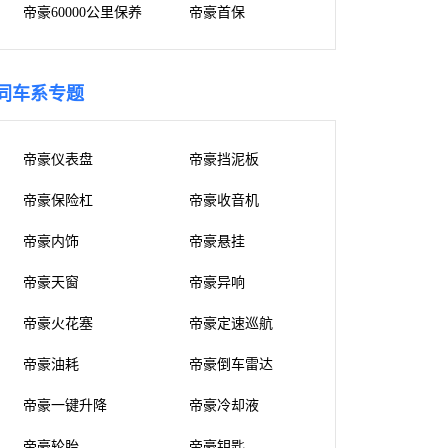
帝豪60000公里保养
帝豪首保
同车系专题
帝豪仪表盘
帝豪挡泥板
帝豪保险杠
帝豪收音机
帝豪内饰
帝豪悬挂
帝豪天窗
帝豪异响
帝豪火花塞
帝豪定速巡航
帝豪油耗
帝豪倒车雷达
帝豪一键升降
帝豪冷却液
帝豪轮胎
帝豪钥匙