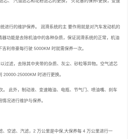
滤芯、 汽油滤芯和花粉滤芯的更换， 火花塞的保养/更换，变速
统进行的维护保养。 润滑系统的主 要作用就是对汽车发动机的
清器功能是去除机油中的各种杂质，保证润滑系统的正常，机油
利帝豪每行驶 5000KM 时就需保养一次。
加以过滤，去除其中夹带的杂质、灰尘、砂粒等异物。空气滤芯
000-25000KM 时进行更换。
换一次。 此外，制动液、变速箱油、电瓶、节气门、喷油嘴、刹车
用情况进行维护与保养。
、空滤、汽滤，2 万公里是中保,大保养每 4 万公里进行一