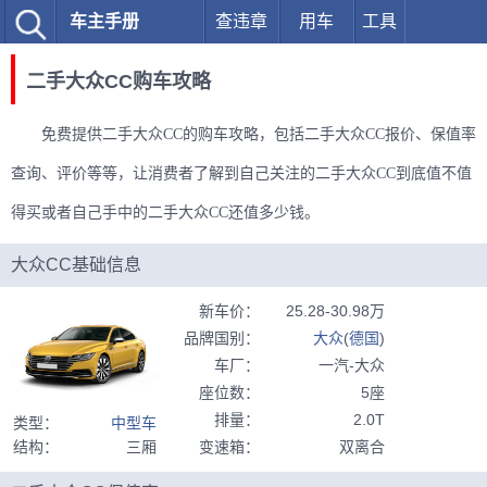
车主手册
查违章
用车
工具
二手大众CC购车攻略
免费提供二手大众CC的购车攻略，包括二手大众CC报价、保值率
查询、评价等等，让消费者了解到自己关注的二手大众CC到底值不值
得买或者自己手中的二手大众CC还值多少钱。
大众CC基础信息
新车价
：
25.28-30.98万
品牌国别
：
大众
(
德国
)
车厂
：
一汽-大众
座位数
：
5座
排量
：
2.0T
类型
：
中型车
结构
：
三厢
变速箱
：
双离合