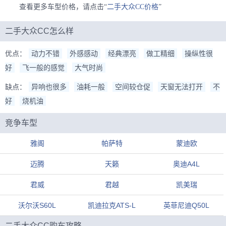
查看更多车型价格，请点击“
二手大众CC价格
”
二手大众CC怎么样
优点：
动力不错
外感感动
经典漂亮
做工精细
操纵性很
好
飞一般的感觉
大气时尚
缺点：
异响也很多
油耗一般
空间较仓促
天窗无法打开
不
好
烧机油
竞争车型
雅阁
帕萨特
蒙迪欧
迈腾
天籁
奥迪A4L
君威
君越
凯美瑞
沃尔沃S60L
凯迪拉克ATS-L
英菲尼迪Q50L
二手大众CC购车攻略