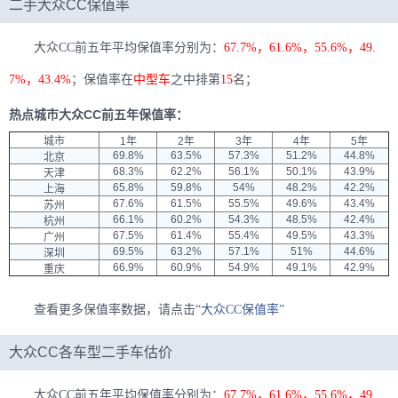
二手大众CC保值率
大众CC前五年平均保值率分别为：
67.7%，61.6%，55.6%，49.
7%，43.4%
；保值率在
中型车
之中排第
15
名；
热点城市大众CC前五年保值率：
城市
1年
2年
3年
4年
5年
69.8%
63.5%
57.3%
51.2%
44.8%
北京
68.3%
62.2%
56.1%
50.1%
43.9%
天津
65.8%
59.8%
54%
48.2%
42.2%
上海
67.6%
61.5%
55.5%
49.6%
43.4%
苏州
66.1%
60.2%
54.3%
48.5%
42.4%
杭州
67.5%
61.4%
55.4%
49.5%
43.3%
广州
69.5%
63.2%
57.1%
51%
44.6%
深圳
66.9%
60.9%
54.9%
49.1%
42.9%
重庆
查看更多保值率数据，请点击“
大众CC保值率
”
大众CC各车型二手车估价
大众CC前五年平均保值率分别为：
67.7%，61.6%，55.6%，49.