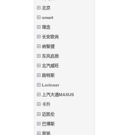
北京
smart
理念
长安欧尚
纳智捷
东风启辰
北汽威旺
路特斯
Lorinser
上汽大通MAXUS
卡升
迈凯伦
巴博斯
思铭