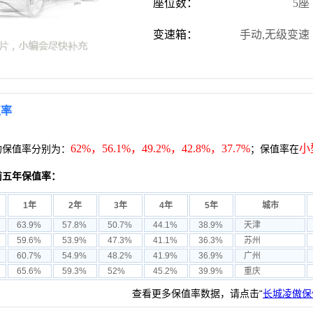
座位数：
5座
变速箱：
手动,无级变速
值率
62%，56.1%，49.2%，42.8%，37.7%
小
均保值率分别为：
；保值率在
前五年保值率：
1年
2年
3年
4年
5年
城市
63.9%
57.8%
50.7%
44.1%
38.9%
天津
59.6%
53.9%
47.3%
41.1%
36.3%
苏州
60.7%
54.9%
48.2%
41.9%
36.9%
广州
65.6%
59.3%
52%
45.2%
39.9%
重庆
查看更多保值率数据，请点击“
长城凌傲保