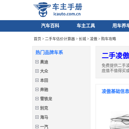
汽车百科
车主工具
用车养
首页
>
二手车估价计算器
>
长城
>
凌傲
> 购车攻略
热门品牌车系
二手凌傲
奥迪
免费提供二手
底值不值得买
大众
本田
奔驰
凌傲基础信
雪铁龙
别克
海马
一汽