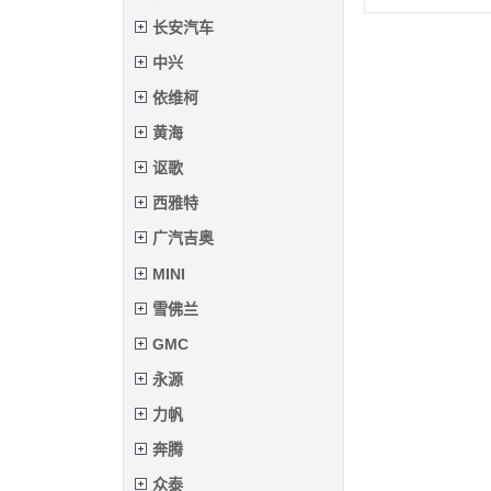
长安汽车
中兴
依维柯
黄海
讴歌
西雅特
广汽吉奥
MINI
雪佛兰
GMC
永源
力帆
奔腾
众泰