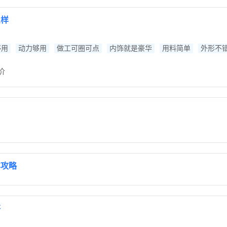
么样
够用
动力够用
做工可圈可点
内饰就是豪华
用料简单
外形不
价
车攻略
答