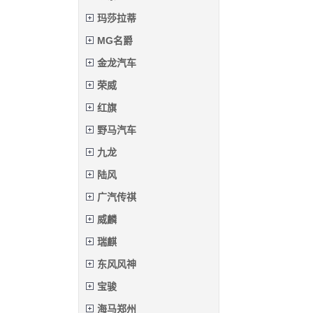
玛莎拉蒂
MG名爵
金龙汽车
荣威
红旗
野马汽车
九龙
陆风
广汽传祺
威麟
瑞麒
东风风神
宝骏
海马郑州