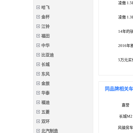
凌傲 1
哈飞
金杯
凌傲 1
江铃
14年的
福田
中华
2016
比亚迪
5万元
长城
东风
金旅
同品牌相关
华泰
福迪
嘉誉
五菱
长城M2
双环
风骏房
北汽制造