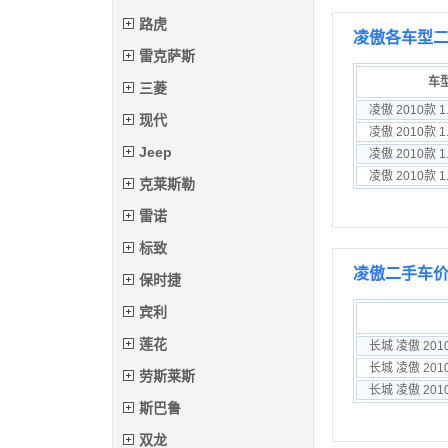
路虎
凌傲各车型
雷克萨斯
车
三菱
现代
Jeep
克莱斯勒
雷诺
标致
凌傲二手车价
保时捷
宾利
莲花
长城 凌傲 201
长城 凌傲 201
劳斯莱斯
长城 凌傲 201
斯巴鲁
双龙