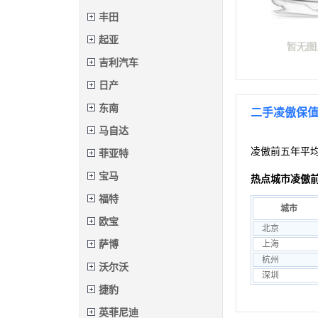
丰田
起亚
吉利汽车
日产
东南
二手凌傲保
马自达
凌傲前五年平
菲亚特
宝马
热点城市凌傲
福特
城市
欧宝
北京
萨博
上海
杭州
沃尔沃
深圳
捷豹
英菲尼迪