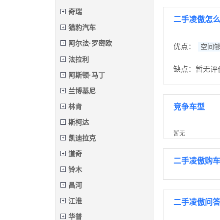
奇瑞
二手凌傲怎
猎豹汽车
阿尔法·罗密欧
优点：
空间
法拉利
缺点：暂无评
阿斯顿·马丁
兰博基尼
林肯
竞争车型
斯柯达
暂无
凯迪拉克
道奇
二手凌傲购
铃木
昌河
江淮
二手凌傲问
华普