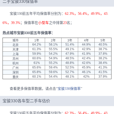
二手宝骏330保值率
宝骏330前五年平均保值率分别为：
62.3%，56.4%，49.9%，43.
6%，39.3%
；保值率在
小型车
之中排第
23
名；
热点城市宝骏330前五年保值率：
城市
1年
2年
3年
4年
5年
64.2%
58.1%
51.4%
44.9%
40.5%
北京
61.3%
55.5%
49.1%
42.9%
38.7%
天津
59.9%
54.2%
47.9%
41.9%
37.8%
上海
60.6%
54.9%
48.5%
42.4%
38.2%
苏州
61%
55.2%
48.8%
42.6%
38.4%
杭州
65.6%
59.4%
52.5%
45.9%
41.3%
广州
65.8%
59.6%
52.7%
46.1%
41.5%
深圳
60.1%
54.4%
48.1%
42%
37.9%
重庆
查看更多保值率数据，请点击“
宝骏330保值率
”
宝骏330各车型二手车估价
宝骏330前五年平均保值率分别为：
62.3%，56.4%，49.9%，43.