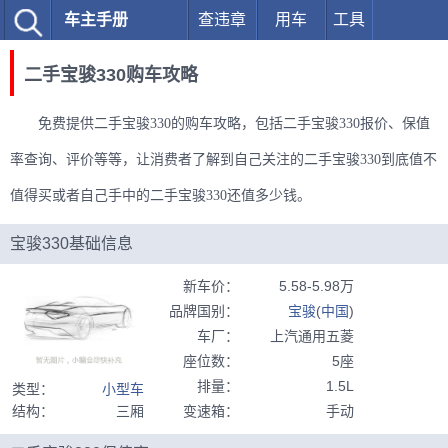
车主手册
查违章
用车
工具
二手宝骏330购车攻略
免费提供二手宝骏330的购车攻略，包括二手宝骏330报价、保值
率查询、评价等等，让消费者了解到自己关注的二手宝骏330到底值不
值得买或者自己手中的二手宝骏330还值多少钱。
宝骏330基础信息
新车价
：
5.58-5.98万
品牌国别
：
宝骏
(
中国
)
车厂
：
上汽通用五菱
座位数
：
5座
排量
：
1.5L
类型
：
小型车
结构
：
三厢
变速箱
：
手动