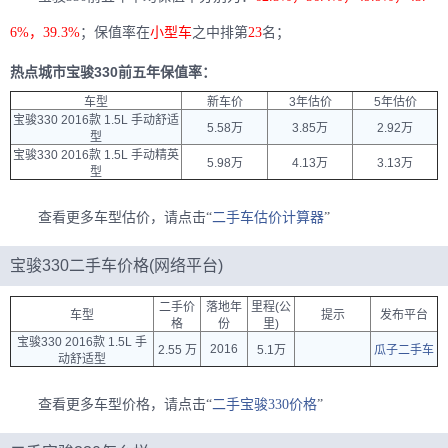
6%，39.3%
；保值率在
小型车
之中排第
23
名；
热点城市宝骏330前五年保值率：
车型
新车价
3年估价
5年估价
宝骏330 2016款 1.5L 手动舒适
5.58万
3.85万
2.92万
型
宝骏330 2016款 1.5L 手动精英
5.98万
4.13万
3.13万
型
查看更多车型估价，请点击“
二手车估价计算器
”
宝骏330二手车价格(网络平台)
二手价
落地年
里程(公
车型
提示
发布平台
格
份
里)
宝骏330 2016款 1.5L 手
2016
2.55 万
5.1万
瓜子二手车
动舒适型
查看更多车型价格，请点击“
二手宝骏330价格
”