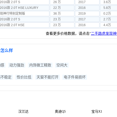
16款 2.0T S
26 万
2017
3.6万
16款 2.0T HSE LUXURY
22 万
2016
5.8万
款发现神行特别定制版
36 万
2019
0.2万
16款 2.0T S
23 万
2017
2.7万
16款 2.0T HSE
23 万
2016
4.4万
查看更多价格数据，请点击“
二手路虎发现神
行怎么样
动感
动力强劲
内饰做工精致
空间大
箱不稳定
性价比低
天窗不能打开
电子件易损坏
汉兰达
奥迪Q5
宝马X1