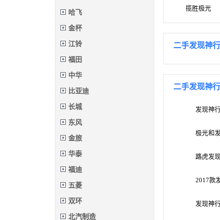
揽胜极光
哈飞
金杯
江铃
二手发现神
福田
中华
二手发现神
比亚迪
长城
发现神行
东风
极光和
金旅
华泰
路虎发
福迪
2017
五菱
双环
发现神
北汽制造