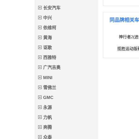
长安汽车
中兴
同品牌相关
依维柯
神行者2(进
黄海
讴歌
揽胜运动版新
西雅特
广汽吉奥
MINI
雪佛兰
GMC
永源
力帆
奔腾
众泰