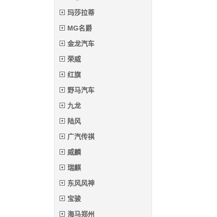
玛莎拉蒂
MG名爵
金龙汽车
荣威
红旗
野马汽车
九龙
陆风
广汽传祺
威麟
瑞麒
东风风神
宝骏
海马郑州