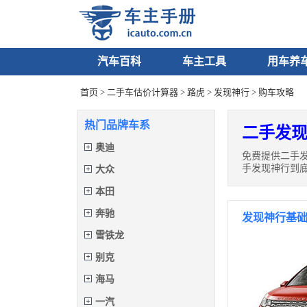
汽车百科
车主工具
用车养
首页
>
二手车估价计算器
>
路虎
>
发现神行
> 购车攻略
热门品牌车系
二手发现
奥迪
免费提供二手
手发现神行到
大众
本田
奔驰
发现神行基
雪铁龙
别克
海马
一汽