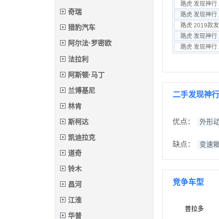
路虎 发现神行 20
奇瑞
路虎 发现神行 20
路虎 2019
猎豹汽车
路虎 发现神行 20
阿尔法·罗密欧
路虎 发现神行 20
法拉利
阿斯顿·马丁
兰博基尼
二手发现神
林肯
斯柯达
优点：
外形
凯迪拉克
缺点：
变速
道奇
铃木
竞争车型
昌河
江淮
普拉多
华普