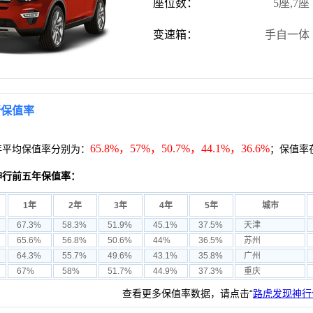
座位数：
5座,7座
变速箱：
手自一体
行保值率
65.8%，57%，50.7%，44.1%，36.6%
年平均保值率分别为：
；保值率
神行前五年保值率：
1年
2年
3年
4年
5年
城市
67.3%
58.3%
51.9%
45.1%
37.5%
天津
65.6%
56.8%
50.6%
44%
36.5%
苏州
64.3%
55.7%
49.6%
43.1%
35.8%
广州
67%
58%
51.7%
44.9%
37.3%
重庆
查看更多保值率数据，请点击“
路虎发现神行