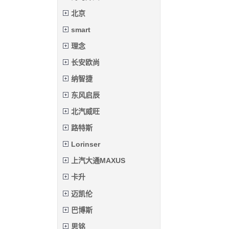
北京
smart
理念
长安欧尚
纳智捷
东风启辰
北汽威旺
路特斯
Lorinser
上汽大通MAXUS
卡升
迈凯伦
巴博斯
思铭