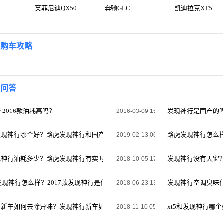
英菲尼迪QX50
奔驰GLC
凯迪拉克XT5
行购车攻略
行问答
 2016款油耗高吗？
发现神行是国产的
2016-03-09 15:28:40
发现神行哪个好？路虎发现神行和国产极光哪个性价比好
路虎发现神行怎么
2019-02-13 06:02:51
现神行油耗多少？路虎发现神行有实时油耗显示吗
发现神行没有天窗
2018-10-05 17:49:08
款发现神行怎么样？2017款发现神行是什么发动机
发现神行空调臭味
2018-06-23 13:27:00
行新车如何去除异味？发现神行新车如何去除异味和甲醛？
xt5和发现神行哪
2018-11-10 05:51:21