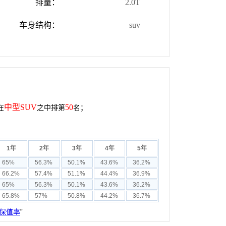
排量：
2.0T
车身结构：
suv
中型SUV
50
在
之中排第
名；
1年
2年
3年
4年
5年
65%
56.3%
50.1%
43.6%
36.2%
66.2%
57.4%
51.1%
44.4%
36.9%
65%
56.3%
50.1%
43.6%
36.2%
65.8%
57%
50.8%
44.2%
36.7%
保值率
”