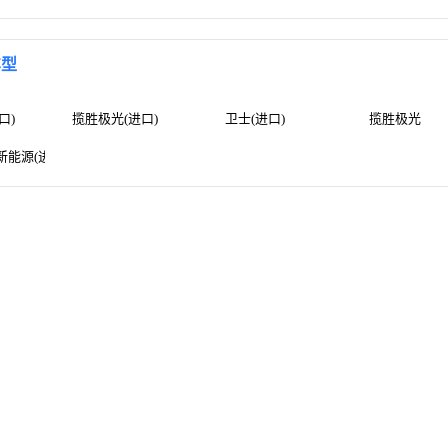
车型
口)
揽胜极光(进口)
卫士(进口)
揽胜极光
能源(进口)