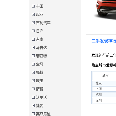
丰田
起亚
吉利汽车
日产
东南
二手发现神
马自达
发现神行前五
菲亚特
宝马
热点城市发现
福特
城市
欧宝
北京
萨博
上海
杭州
沃尔沃
深圳
捷豹
英菲尼迪