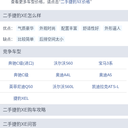
查看更多车型价格，请点击“
二手捷豹XE价格
”
二手捷豹XE怎么样
优点：
气质豪华
外观时尚
配置丰富
舒适性好
外形逼人
缺点：
比较简单
后排空间太小
竞争车型
奔驰C级(进口)
沃尔沃S60
宝马3系
奔驰C级
奥迪A4L
奥迪A5
英菲尼迪Q50
沃尔沃S60L
凯迪拉克ATS-L
捷豹XEL
二手捷豹XE购车攻略
二手捷豹XE问答