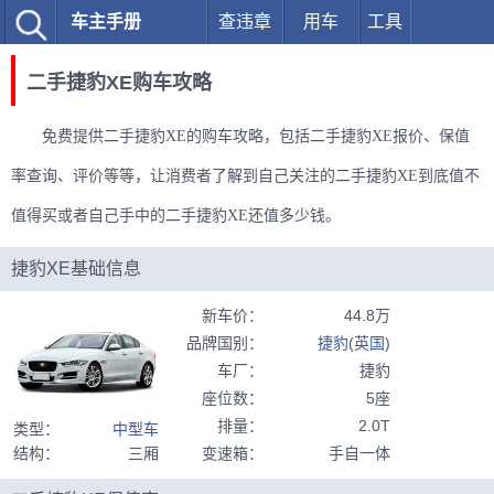
车主手册
查违章
用车
工具
二手捷豹XE购车攻略
免费提供二手捷豹XE的购车攻略，包括二手捷豹XE报价、保值
率查询、评价等等，让消费者了解到自己关注的二手捷豹XE到底值不
值得买或者自己手中的二手捷豹XE还值多少钱。
捷豹XE基础信息
新车价
：
44.8万
品牌国别
：
捷豹
(
英国
)
车厂
：
捷豹
座位数
：
5座
排量
：
2.0T
类型
：
中型车
结构
：
三厢
变速箱
：
手自一体