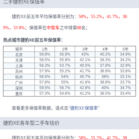
二手捷豹XE保值率
捷豹XE前五年平均保值率分别为：
58%，55.2%，41.7%，38.
9%，33.8%
；保值率在
中型车
之中排第
88
名；
热点城市捷豹XE前五年保值率：
城市
1年
2年
3年
4年
5年
59.8%
56.9%
43%
40.2%
34.9%
北京
58.5%
55.8%
42.1%
39.3%
34.2%
天津
56.3%
53.7%
40.5%
37.8%
32.9%
上海
57.9%
55.2%
41.7%
38.9%
33.8%
苏州
56.6%
54%
40.7%
38%
33.1%
杭州
57.8%
55%
41.6%
38.8%
33.7%
广州
59.5%
56.7%
42.8%
40%
34.7%
深圳
57.3%
54.6%
41.2%
38.5%
33.4%
重庆
查看更多保值率数据，请点击“
捷豹XE保值率
”
捷豹XE各车型二手车估价
捷豹XE前五年平均保值率分别为：
58%，55.2%，41.7%，38.