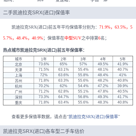
二手凯迪拉克SRX(进口)保值率
凯迪拉克SRX(进口)前五年平均保值率分别为：
71.9%，63.5%，5
5.7%，48.4%，40.9%
；保值率在
中型SUV
之中排第
6
名；
热点城市凯迪拉克SRX(进口)前五年保值率：
城市
1年
2年
3年
4年
5年
73.6%
65%
57%
49.5%
41.9%
北京
71.5%
63.1%
55.4%
48.1%
40.7%
天津
72%
63.6%
55.8%
48.4%
41%
上海
71.8%
63.3%
55.6%
48.2%
40.8%
苏州
70.2%
62%
54.4%
47.2%
39.9%
杭州
71.2%
62.8%
55.1%
47.8%
40.5%
广州
73.3%
64.7%
56.8%
49.3%
41.7%
深圳
71.8%
63.4%
55.6%
48.3%
40.8%
重庆
查看更多保值率数据，请点击“
凯迪拉克SRX(进口)保值率
”
凯迪拉克SRX(进口)各车型二手车估价