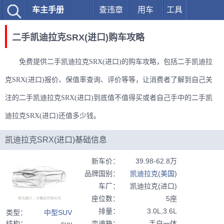
车主手册
查违章
用车
工具
二手凯迪拉克SRX(进口)购车攻略
免费提供二手凯迪拉克SRX(进口)的购车攻略，包括二手凯迪拉
克SRX(进口)报价、保值率查询、评价等等，让消费者了解到自己关
注的二手凯迪拉克SRX(进口)到底值不值得买或者自己手中的二手凯
迪拉克SRX(进口)还值多少钱。
凯迪拉克SRX(进口)基础信息
新车价
：
39.98-62.8万
品牌国别
：
凯迪拉克
(
美国
)
车厂
：
凯迪拉克(进口)
座位数
：
5座
排量
：
3.0L,3.6L
类型
：
中型SUV
结构
：
suv
变速箱
：
手自一体