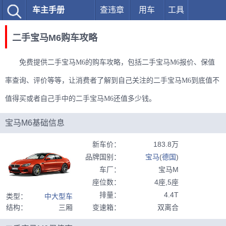
车主手册
查违章
用车
工具
二手宝马M6购车攻略
免费提供二手宝马M6的购车攻略，包括二手宝马M6报价、保值
率查询、评价等等，让消费者了解到自己关注的二手宝马M6到底值不
值得买或者自己手中的二手宝马M6还值多少钱。
宝马M6基础信息
新车价
：
183.8万
品牌国别
：
宝马
(
德国
)
车厂
：
宝马M
座位数
：
4座,5座
排量
：
4.4T
类型
：
中大型车
结构
：
三厢
变速箱
：
双离合