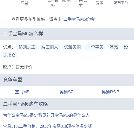
二手价
落地年
里程(公
车型
提示
发布平台
格
份
里)
查看更多车型价格，请点击“
二手宝马M6价格
”
二手宝马M6怎么样
优点：
轿跑之王
端庄丽人
优雅美丽
一个字美
漂亮
设
计出众
缺点：暂无评价
竞争车型
宝马M5
奥迪S7
奥迪RS 7
二手宝马M6购车攻略
为什么宝马M6很少看见？开宝马M6的是什么人
宝马318i二手价格，2011年宝马318现在值多少钱