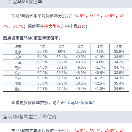
二手宝马M6保值率
宝马M6前五年平均保值率分别为：
64.6%，58.1%，49.6%，41.
7%，34.7%
；保值率在
中大型车
之中排第
21
名；
热点城市宝马M6前五年保值率：
城市
1年
2年
3年
4年
5年
66.7%
60%
51.2%
43%
35.8%
北京
64.9%
58.4%
49.8%
41.9%
34.9%
天津
63.5%
57.2%
48.8%
41%
34.2%
上海
64.6%
58.1%
49.6%
41.7%
34.7%
苏州
62.9%
56.6%
48.3%
40.6%
33.8%
杭州
63.9%
57.5%
49.1%
41.2%
34.3%
广州
65.8%
59.2%
50.6%
42.5%
35.4%
深圳
64.3%
57.9%
49.4%
41.5%
34.6%
重庆
查看更多保值率数据，请点击“
宝马M6保值率
”
宝马M6各车型二手车估价
宝马M6前五年平均保值率分别为：
64.6%，58.1%，49.6%，41.