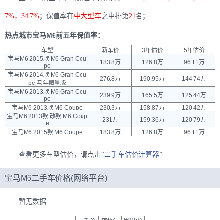
7%，34.7%
；保值率在
中大型车
之中排第
21
名；
热点城市宝马M6前五年保值率：
车型
新车价
3年估价
5年估价
宝马M6 2015款 M6 Gran Cou
183.8万
126.8万
96.11万
pe
宝马M6 2014款 M6 Gran Cou
276.8万
190.95万
144.74万
pe 马年限量版
宝马M6 2013款 M6 Gran Cou
239.9万
165.5万
125.44万
pe
宝马M6 2013款 M6 Coupe
230.3万
158.87万
120.42万
宝马M6 2013款 改款 M6 Coup
231万
159.36万
120.79万
e
宝马M6 2015款 M6 Coupe
183.8万
126.8万
96.11万
查看更多车型估价，请点击“
二手车估价计算器
”
宝马M6二手车价格(网络平台)
暂无数据