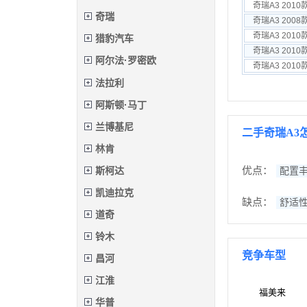
奇瑞A3 2010
奇瑞
奇瑞A3 2008
奇瑞A3 2010
猎豹汽车
奇瑞A3 2010
阿尔法·罗密欧
奇瑞A3 2010
法拉利
阿斯顿·马丁
兰博基尼
二手奇瑞A3
林肯
斯柯达
优点：
配置
凯迪拉克
缺点：
舒适
道奇
铃木
竞争车型
昌河
江淮
福美来
华普