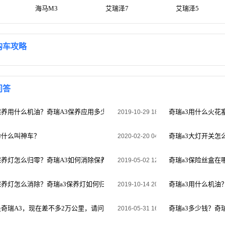
海马M3
艾瑞泽7
艾瑞泽5
购车攻略
问答
保养用什么机油？奇瑞A3保养应用多少升机油
奇瑞a3用什么火花
2019-10-29 18:17:26
为什么叫神车？
奇瑞a3大灯开关怎
2020-02-20 04:24:50
保养灯怎么归零？奇瑞A3如何消除保养指示灯
奇瑞a3保险丝盒在
2019-05-02 12:59:18
保养灯怎么消除？奇瑞a3保养灯如何归零啊
奇瑞a3用什么机油
2019-10-14 20:00:35
奇瑞A3，现在差不多2万公里，请问奇瑞A3多少公里保养一次的？
奇瑞a3多少钱？奇
2016-05-31 16:17:41