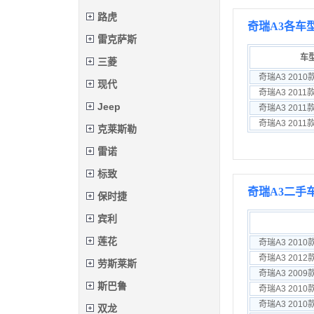
路虎
奇瑞A3各车
雷克萨斯
车
三菱
现代
Jeep
克莱斯勒
雷诺
标致
奇瑞A3二手
保时捷
宾利
莲花
奇瑞A3 2010
奇瑞A3 2012
劳斯莱斯
奇瑞A3 2009
斯巴鲁
奇瑞A3 2010
奇瑞A3 2010
双龙