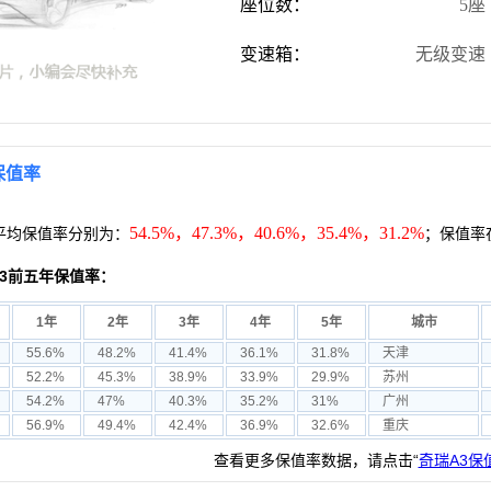
座位数：
5座
变速箱：
无级变速
保值率
54.5%，47.3%，40.6%，35.4%，31.2%
平均保值率分别为：
；保值率
3前五年保值率：
1年
2年
3年
4年
5年
城市
55.6%
48.2%
41.4%
36.1%
31.8%
天津
52.2%
45.3%
38.9%
33.9%
29.9%
苏州
54.2%
47%
40.3%
35.2%
31%
广州
56.9%
49.4%
42.4%
36.9%
32.6%
重庆
查看更多保值率数据，请点击“
奇瑞A3保