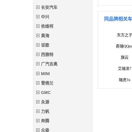
长安汽车
中兴
同品牌相关
依维柯
东方之
黄海
讴歌
奇瑞QQm
西雅特
旗云
广汽吉奥
艾瑞泽7
MINI
瑞虎3x
雪佛兰
GMC
永源
力帆
奔腾
众泰