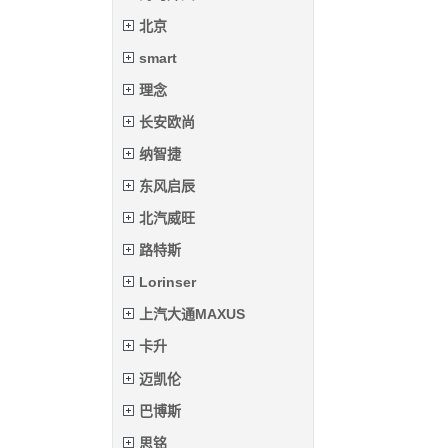
北京
smart
理念
长安欧尚
纳智捷
东风启辰
北汽威旺
路特斯
Lorinser
上汽大通MAXUS
卡升
迈凯伦
巴博斯
思铭