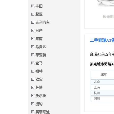
丰田
起亚
吉利汽车
日产
东南
二手奇瑞A3
马自达
奇瑞A3前五年
菲亚特
宝马
热点城市奇瑞A
福特
城市
欧宝
北京
萨博
上海
杭州
沃尔沃
深圳
捷豹
英菲尼迪