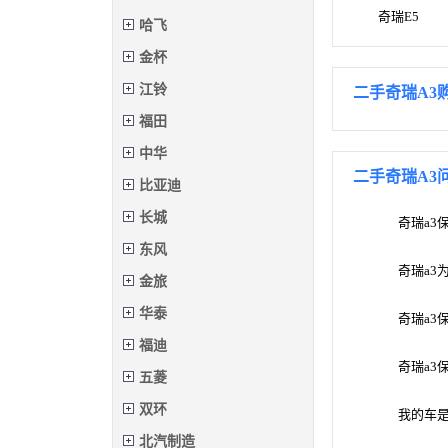
奇瑞E5
哈飞
金杯
江铃
二手奇瑞A3
福田
中华
二手奇瑞A3
比亚迪
长城
奇瑞a3
东风
奇瑞a3
金旅
华泰
奇瑞a3
福迪
奇瑞a3
五菱
双环
我的车是
北汽制造