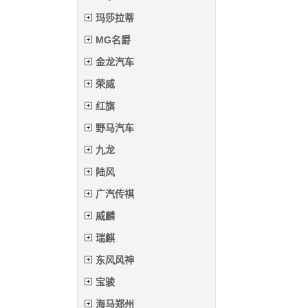
玛莎拉蒂
MG名爵
金龙汽车
荣威
红旗
野马汽车
九龙
陆风
广汽传祺
威麟
瑞麒
东风风神
宝骏
海马郑州