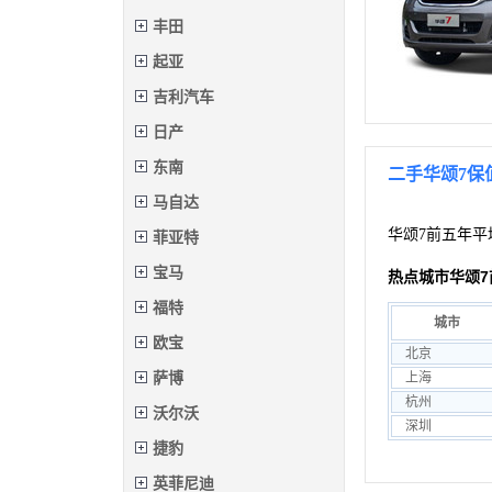
丰田
起亚
吉利汽车
日产
东南
二手华颂7保
马自达
华颂7前五年平
菲亚特
宝马
热点城市华颂7
福特
城市
欧宝
北京
萨博
上海
杭州
沃尔沃
深圳
捷豹
英菲尼迪