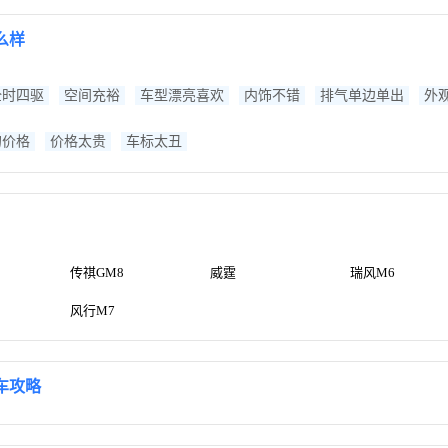
么样
全时四驱
空间充裕
车型漂亮喜欢
内饰不错
排气单边单出
外
的价格
价格太贵
车标太丑
传祺GM8
威霆
瑞风M6
风行M7
车攻略