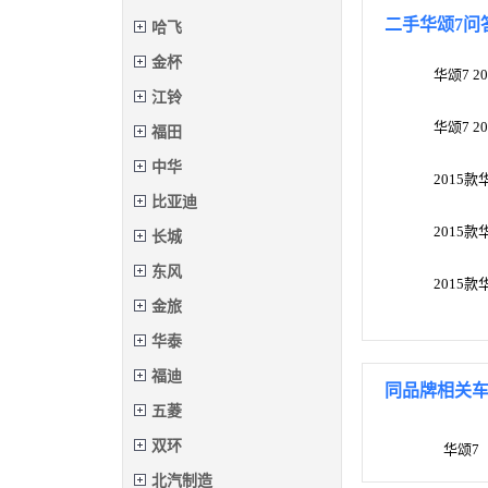
二手华颂7问
哈飞
金杯
华颂7 
江铃
华颂7 
福田
中华
2015
比亚迪
2015
长城
东风
2015
金旅
华泰
福迪
同品牌相关
五菱
双环
华颂7
北汽制造