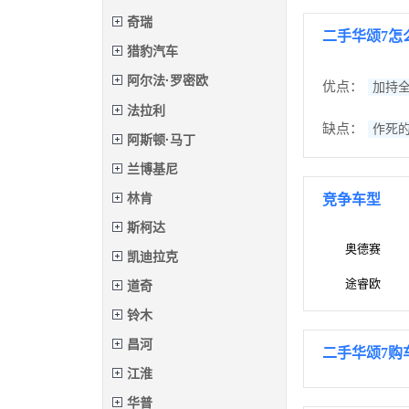
奇瑞
二手华颂7怎
猎豹汽车
阿尔法·罗密欧
优点：
加持
法拉利
缺点：
作死
阿斯顿·马丁
兰博基尼
林肯
竞争车型
斯柯达
奥德赛
凯迪拉克
途睿欧
道奇
铃木
昌河
二手华颂7购
江淮
华普