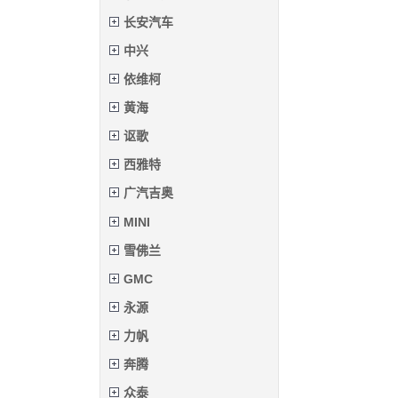
长安汽车
中兴
依维柯
黄海
讴歌
西雅特
广汽吉奥
MINI
雪佛兰
GMC
永源
力帆
奔腾
众泰