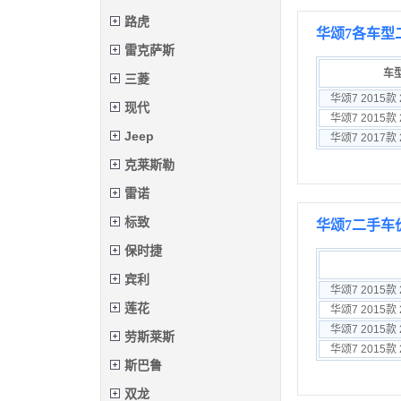
路虎
华颂7各车型
雷克萨斯
车
三菱
现代
Jeep
克莱斯勒
雷诺
标致
华颂7二手车
保时捷
宾利
华颂7 2015款
莲花
华颂7 2015款
华颂7 2015款
劳斯莱斯
华颂7 2015款
斯巴鲁
双龙