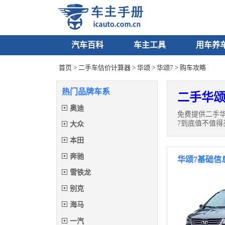
汽车百科
车主工具
用车养
首页
>
二手车估价计算器
>
华颂
>
华颂7
> 购车攻略
热门品牌车系
二手华颂
奥迪
免费提供二手
7到底值不值得
大众
本田
奔驰
华颂7基础信
雪铁龙
别克
海马
一汽