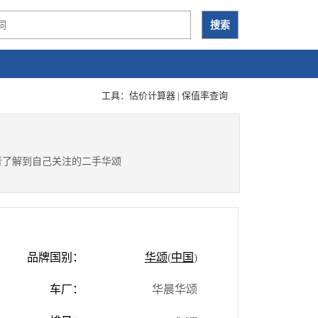
工具：
估价计算器
|
保值率查询
者了解到自己关注的二手华颂
品牌国别：
华颂
(
中国
)
车厂：
华晨华颂