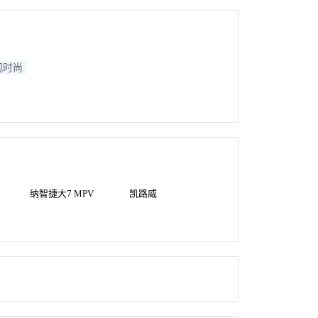
观时尚
纳智捷大7 MPV
凯路威