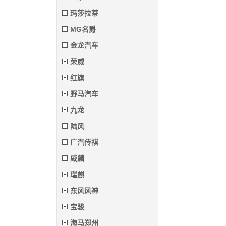
玛莎拉蒂
MG名爵
金龙汽车
荣威
红旗
野马汽车
九龙
陆风
广汽传祺
威麟
瑞麒
东风风神
宝骏
海马郑州