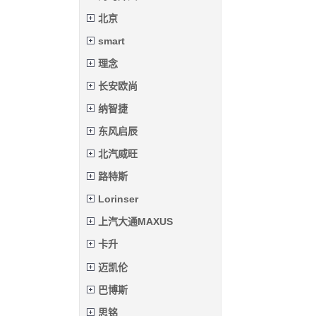
北京
smart
理念
长安欧尚
纳智捷
东风启辰
北汽威旺
路特斯
Lorinser
上汽大通MAXUS
卡升
迈凯伦
巴博斯
思铭