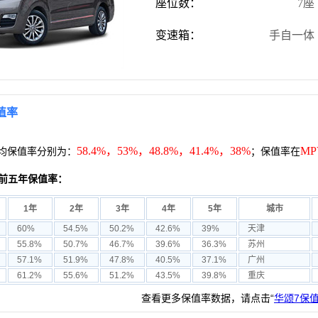
座位数：
7座
变速箱：
手自一体
值率
58.4%，53%，48.8%，41.4%，38%
MP
均保值率分别为：
；保值率在
前五年保值率：
1年
2年
3年
4年
5年
城市
60%
54.5%
50.2%
42.6%
39%
天津
55.8%
50.7%
46.7%
39.6%
36.3%
苏州
57.1%
51.9%
47.8%
40.5%
37.1%
广州
61.2%
55.6%
51.2%
43.5%
39.8%
重庆
查看更多保值率数据，请点击“
华颂7保